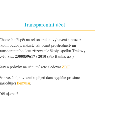
Transparentní účet
Chcete-li přispět na rekonstrukci, vybavení a provoz
školní budovy, můžete tak učinit prostřednictvím
transparentního účtu zřizovatele školy, spolku Trnkový
2300859617 / 2010
květ, z.s.:
(Fio Banka, a.s.)
Stav a pohyby na účtu můžete sledovat
ZDE
.
Pro zaslání potvrzení o přijetí daru vyplňte prosíme
následující
formulář
.
Děkujeme!!