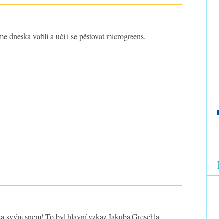
me dneska vařili a učili se pěstovat microgreens.
 za svým snem! To byl hlavní vzkaz Jakuba Greschla,