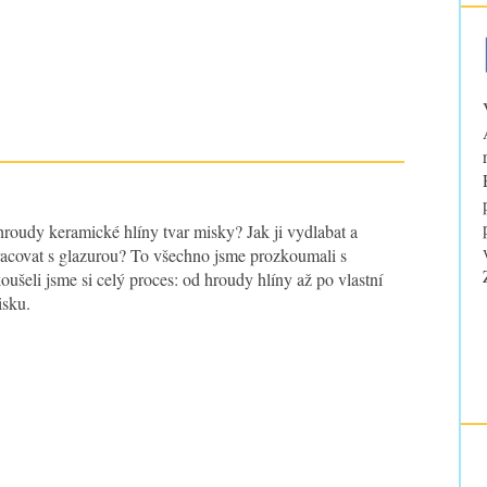
 hroudy keramické hlíny tvar misky? Jak ji vydlabat a
racovat s glazurou? To všechno jsme prozkoumali s
ušeli jsme si celý proces: od hroudy hlíny až po vlastní
isku.