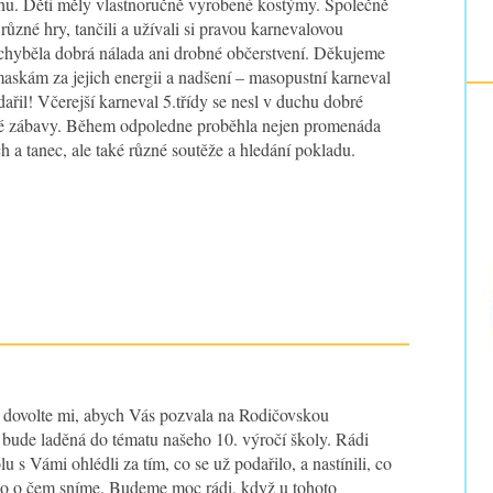
hu. Děti měly vlastnoručně vyrobené kostýmy. Společně
 různé hry, tančili a užívali si pravou karnevalovou
chyběla dobrá nálada ani drobné občerstvení. Děkujeme
skám za jejich energii a nadšení – masopustní karneval
ařil! Včerejší karneval 5.třídy se nesl v duchu dobré
lé zábavy. Během odpoledne proběhla nejen promenáda
 a tanec, ale také různé soutěže a hledání pokladu.
, dovolte mi, abych Vás pozvala na Rodičovskou
 bude laděná do tématu našeho 10. výročí školy. Rádi
u s Vámi ohlédli za tím, co se už podařilo, a nastínili, co
o o čem sníme. Budeme moc rádi, když u tohoto