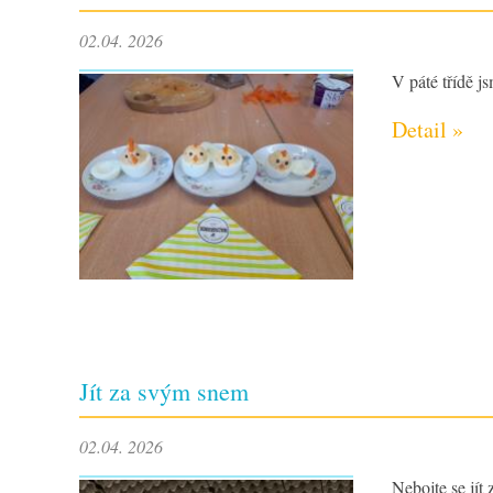
02.04. 2026
V páté třídě js
Detail »
Jít za svým snem
02.04. 2026
Nebojte se jít