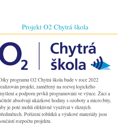
Projekt O2 Chytrá škola
Díky programu O2 Chytrá škola bude v roce 2022
realizován projekt, zaměřený na rozvoj logického
myšlení a podporu prvků programování ve výuce. Žáci a
učitelé absolvují ukázkové hodiny s ozoboty a micro:bity,
aby je poté mohli efektivně využívat v různých
předmětech. Pořízení robůtků a výukové materiály jsou
součástí rozpočtu projektu.