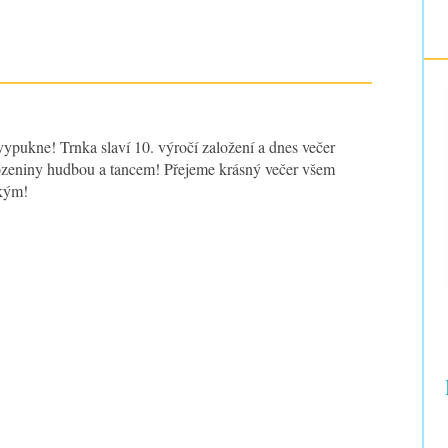
vypukne! Trnka slaví 10. výročí založení a dnes večer
rozeniny hudbou a tancem! Přejeme krásný večer všem
zkým!