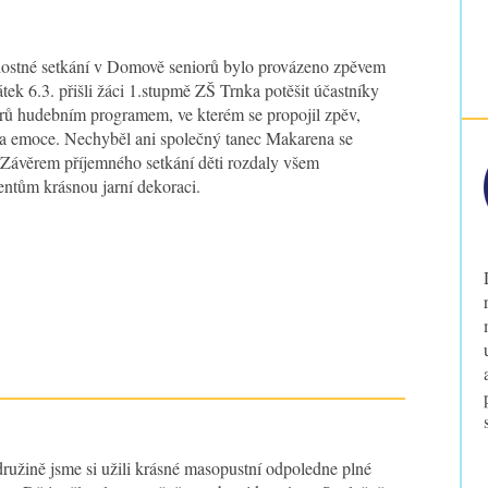
ostné setkání v Domově seniorů bylo provázeno zpěvem
tek 6.3. přišli žáci 1.stupmě ZŠ Trnka potěšit účastníky
ů hudebním programem, ve kterém se propojil zpěv,
a emoce. Nechyběl ani společný tanec Makarena se
 Závěrem příjemného setkání děti rozdaly všem
entům krásnou jarní dekoraci.
družině jsme si užili krásné masopustní odpoledne plné