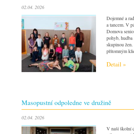
02.04. 2026
Dojemné a rad
a tancem. V pá
Domova senior
pohyb, hudba 
skupinou žen.
přítomným kli
Detail »
Masopustní odpoledne ve družině
02.04. 2026
V naší školní 