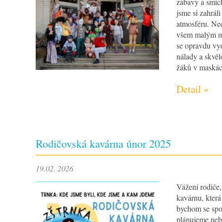
zábavy a smíc
jsme si zahráli
atmosféru. Ne
všem malým ma
se opravdu vyd
nálady a skvě
žáků v maskách
Detail »
Rodičovská kavárna únor 2025
19.02. 2026
Vážení rodiče
kavárnu, která
bychom se spol
plánujeme neb