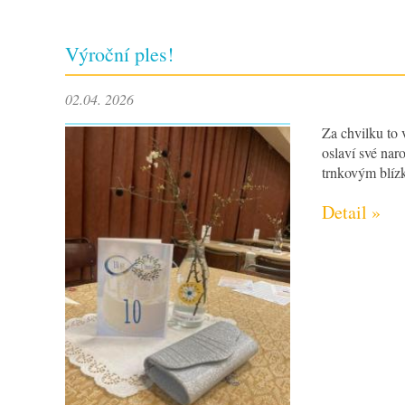
Výroční ples!
02.04. 2026
Za chvilku to 
oslaví své na
trnkovým blí
Detail »