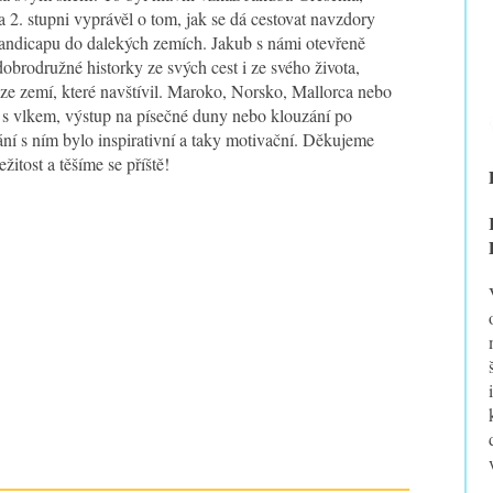
 2. stupni vyprávěl o tom, jak se dá cestovat navzdory
andicapu do dalekých zemích. Jakub s námi otevřeně
 dobrodružné historky ze svých cest i ze svého života,
 ze zemí, které navštívil. Maroko, Norsko, Mallorca nebo
 s vlkem, výstup na písečné duny nebo klouzání po
ání s ním bylo inspirativní a taky motivační. Děkujeme
ežitost a těšíme se příště!