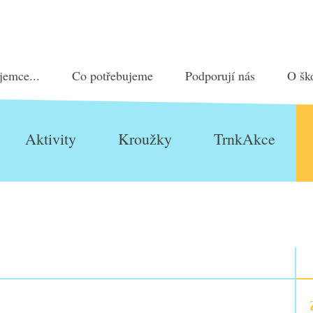
jemce...
Co potřebujeme
Podporují nás
O šk
Aktivity
Kroužky
TrnkAkce