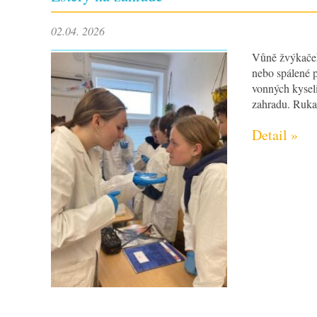
02.04. 2026
Vůně žvýkaček
nebo spálené p
vonných kyseli
zahradu. Rukav
Detail »
ZŠ Trnka Dobříš