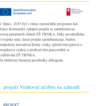
V říjnu r. 2025 byl v rámci operačního programu Jan
Amos Komenský zahájen projekt se zaměřením na
rozvoj prioritních oblastí ZŠ TRNKA. Díky prostředkům
Evropské unie, která projekt spolufinancuje, budou
podpořeny inovativní formy výuky (především párová a
projektová výuka) a profesní růst pracovníků ve
vzdělávání ZŠ TRNKA.
Za obdržené finanční prostředky děkujeme.
projekt Venkovní učebna na zahradě