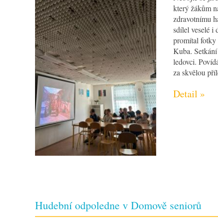
který žákům na
zdravotnímu h
sdílel veselé i
promítal fotky
Kuba. Setkání
ledovci. Povíd
za skvělou příl
Detail »
Hudební odpoledne v Domově seniorů