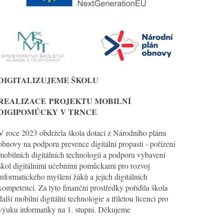
DIGITALIZUJEME ŠKOLU
REALIZACE
PROJEKTU MOBILNÍ
DIGIPOMŮCKY V TRNCE
V roce 2023 obdržela škola dotaci z Národního plánu
obnovy na podporu prevence digitální propasti - pořízení
mobilních digitálních technologií a podporu vybavení
škol digitálními učebními pomůckami pro rozvoj
informatického myšlení žáků a jejich digitálních
kompetencí. Za tyto finanční prostředky pořídila škola
další mobilní digitální technologie a tříletou licenci pro
výuku informatiky na 1. stupni. Děkujeme