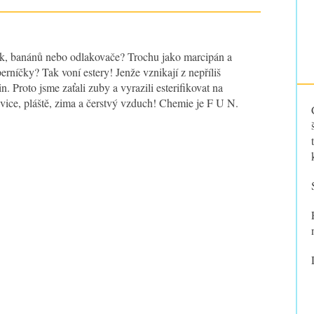
, banánů nebo odlakovače? Trochu jako marcipán a
erníčky? Tak voní estery! Jenže vznikají z nepříliš
n. Proto jsme zaťali zuby a vyrazili esterifikovat na
ice, pláště, zima a čerstvý vzduch! Chemie je F U N.