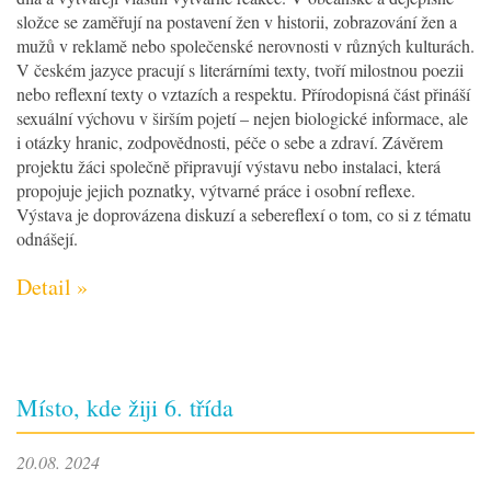
složce se zaměřují na postavení žen v historii, zobrazování žen a
mužů v reklamě nebo společenské nerovnosti v různých kulturách.
V českém jazyce pracují s literárními texty, tvoří milostnou poezii
nebo reflexní texty o vztazích a respektu. Přírodopisná část přináší
sexuální výchovu v širším pojetí – nejen biologické informace, ale
i otázky hranic, zodpovědnosti, péče o sebe a zdraví. Závěrem
projektu žáci společně připravují výstavu nebo instalaci, která
propojuje jejich poznatky, výtvarné práce i osobní reflexe.
Výstava je doprovázena diskuzí a sebereflexí o tom, co si z tématu
odnášejí.
Detail »
Místo, kde žiji 6. třída
20.08. 2024