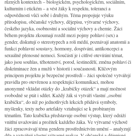
různých kontextech – biologickém, psychologickém, sociálním,
kulturním i etickém – a vést žáky k respektu, toleranci a
odpovědnosti vůči sobě i druhým. Téma propojuje výuku
přírodopisu, občanské výchovy, dějepisu, výtvarné výchovy,
českého jazyka, osobnostní a sociální výchovy a chemie. Žáci
během projektu zkoumají rozdíl mezi pojmy pohlaví (sex) a
gender, diskutují o stereotypech a roli médií, poznávají anatomii a
funkci pohlavní soustavy, hormony, dospívání, antikoncepci a
sexuálně přenosné nemoci. Součástí je i citlivé otevírání témat,
jako jsou souhlas, těhotenství, porod, šestinedělí, změna pohlaví či
diskriminace žen a mužů v historii i současnosti. Klíčovým
principem projektu je bezpečné prostředí – žáci společně vytvářejí
pravidla pro otevřenou a respektující komunikaci, mohou
anonymně vkládat otázky do „krabičky otázek“ a mají možnost
svobodně se ptát i sdílet. Každý žák si vytváří vlastní „osobní
krabičku“, do níž po jednotlivých lekcích přidává symboly,
myšlenky, texty nebo artefakty vztahující se k probíraným
tématům. Tato krabička představuje osobní výstup, který odráží
vnitřní uvažování a prožitek každého žáka. Ve výtvarné výchově
žáci zpracovávají téma genderu prostřednictvím umění – analyzují
díla a vytvářejí vlastní výtvarné reakce. V občanské a dějepisné