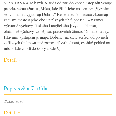
V ZŠ TRNKA se každá 6. třída od září do konce listopadu věnuje
projektovému tématu „Místo, kde žiji“. Jeho mottem je: „Vyznám
se, vnímám a vyjadřuji Dobříš.“ Během těchto měsíců zkoumají
žáci své město a jeho okolí z různých úhlů pohledu – v rámci
výtvarné výchovy, českého i anglického jazyka, dějepisu,
občanské výchovy, zeměpisu, pracovních činností či matematiky.
Hlavním výstupem je mapa Dobříše, na které šesťáci od prvních
zářijových dnů postupně zachycují svůj vlastní, osobitý pohled na
místo, kde chodí do školy a kde žijí.
Detail »
Popis světa 7. třída
20.08. 2024
Detail »