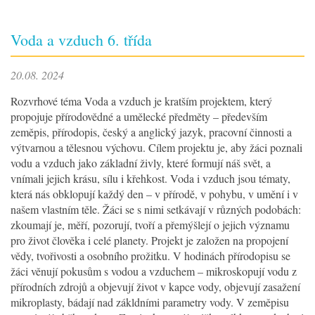
Voda a vzduch 6. třída
20.08. 2024
Rozvrhové téma Voda a vzduch je kratším projektem, který
propojuje přírodovědné a umělecké předměty – především
zeměpis, přírodopis, český a anglický jazyk, pracovní činnosti a
výtvarnou a tělesnou výchovu. Cílem projektu je, aby žáci poznali
vodu a vzduch jako základní živly, které formují náš svět, a
vnímali jejich krásu, sílu i křehkost. Voda i vzduch jsou tématy,
která nás obklopují každý den – v přírodě, v pohybu, v umění i v
našem vlastním těle. Žáci se s nimi setkávají v různých podobách:
zkoumají je, měří, pozorují, tvoří a přemýšlejí o jejich významu
pro život člověka i celé planety. Projekt je založen na propojení
vědy, tvořivosti a osobního prožitku. V hodinách přírodopisu se
žáci věnují pokusům s vodou a vzduchem – mikroskopují vodu z
přírodních zdrojů a objevují život v kapce vody, objevují zasažení
mikroplasty, bádají nad zákldními parametry vody. V zeměpisu