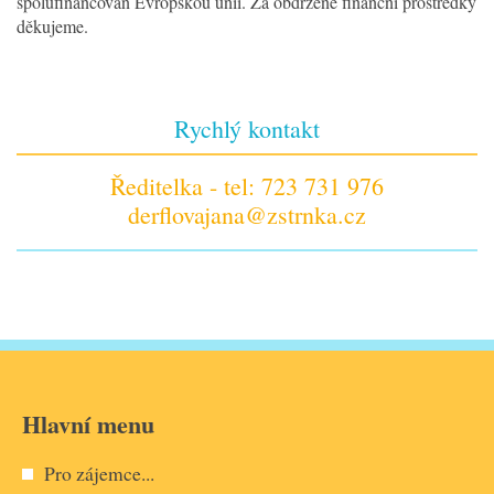
spolufinancován Evropskou unií. Za obdržené finanční prostředky
děkujeme.
Rychlý kontakt
Ředitelka - tel: 723 731 976
derflovajana@zstrnka.cz
Hlavní menu
Pro zájemce...