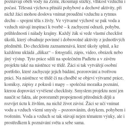
poznávají oběh vody na Zemi, zkoumají srážky, vlhkost vzduchu i
počasí. Tělesná výchova přináší pohybové a dechové aktivity, při
nichž žáci mohou doslova vnímat proudění vzduchu a rytmus
dechu – spojení těla s živly. Ve výtvarné výchově se pak voda a
vzduch stávají inspirací k tvorbě – k zachycení odrazů, pohybu,
průhlednosti i nálady krajiny. Každý žák si vede vlastní checklist
úkolů, který obsahuje povinné i dobrovolné aktivity z jednotlivých
předmětů. Do checklistu zaznamenává, které úkoly splnil, a ke
každému ukládá „důkaz“ – fotografii, zápis, video, obrázek nebo
jiný výstup. Tyto práce sdílí na společném Padletu a v závěru
projektu také na nástěnce ve třídě. Žáci si tak vytvářejí osobní
portfolio, které zachycuje jejich bádání, pozorování a tvořivou
práci. Na nástěnce ve třídě či na chodbě se objeví výtvarné práce,
komiksy, zápisy z pokusů i mapy – společná mozaika poznání,
kterou doprovází vyvěšené checklisty. Smyslem projektu není jen
naučit se fakta, ale porozumět propojenosti přírodních dějů a
rozvíjet úctu k živlům, na nichž život závisí. Žáci se učí vnímat
vodu a vzduch všemi smysly – pozorováním, dotykem, pohybem i
tvořením. Voda a vzduch se tak stávají nejen tématem výuky, ale i
prostředkem k poznávání světa a sebe sama.