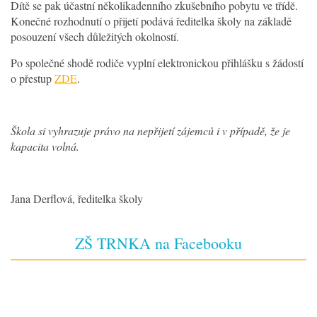
Dítě se pak účastní několikadenního zkušebního pobytu ve třídě.
Konečné rozhodnutí o přijetí podává ředitelka školy na základě
posouzení všech důležitých okolností.
Po společné shodě rodiče vyplní elektronickou přihlášku s žádostí
o přestup
ZDE
.
Škola si vyhrazuje právo na nepřijetí zájemců i v případě, že je
kapacita volná.
Jana Derflová, ředitelka školy
ZŠ TRNKA na Facebooku