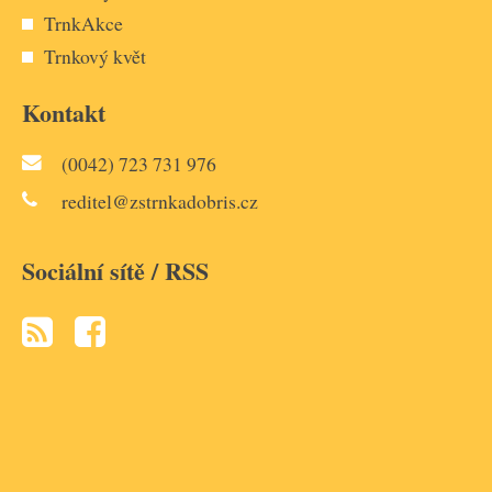
TrnkAkce
Trnkový květ
Kontakt
(0042) 723 731 976
reditel@zstrnkadobris.cz
Sociální sítě / RSS