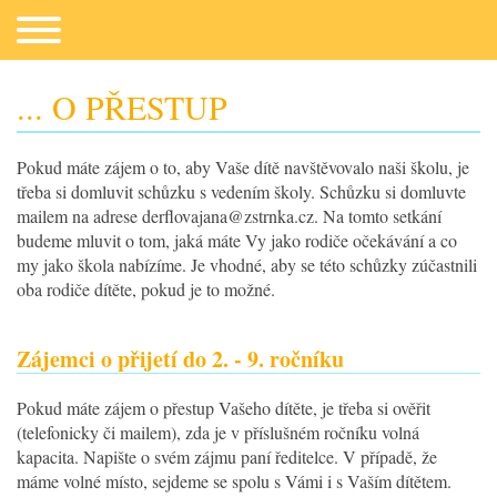
... O PŘESTUP
Pokud máte zájem o to, aby Vaše dítě navštěvovalo naši školu, je
Co potřebujeme
třeba si domluvit schůzku s vedením školy. Schůzku si domluvte
mailem na adrese derflovajana@zstrnka.cz. Na tomto setkání
budeme mluvit o tom, jaká máte Vy jako rodiče očekávání a co
my jako škola nabízíme. Je vhodné, aby se této schůzky zúčastnili
oba rodiče dítěte, pokud je to možné.
Zájemci o přijetí do 2. - 9. ročníku
Fotogalerie
Pokud máte zájem o přestup Vašeho dítěte, je třeba si ověřit
(telefonicky či mailem), zda je v příslušném ročníku volná
kapacita. Napište o svém zájmu paní ředitelce. V případě, že
Kontakt
máme volné místo, sejdeme se spolu s Vámi i s Vaším dítětem.