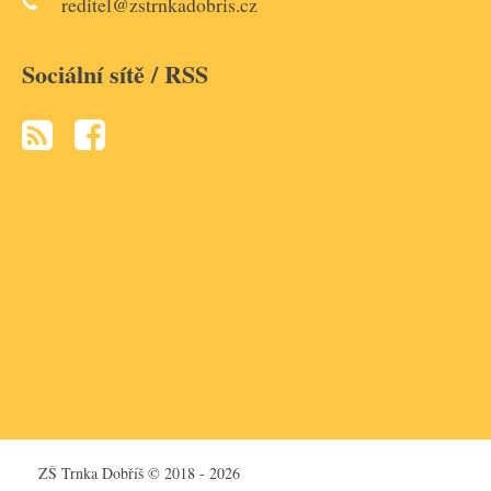
reditel@zstrnkadobris.cz
Sociální sítě / RSS
ZŠ Trnka Dobříš © 2018 - 2026