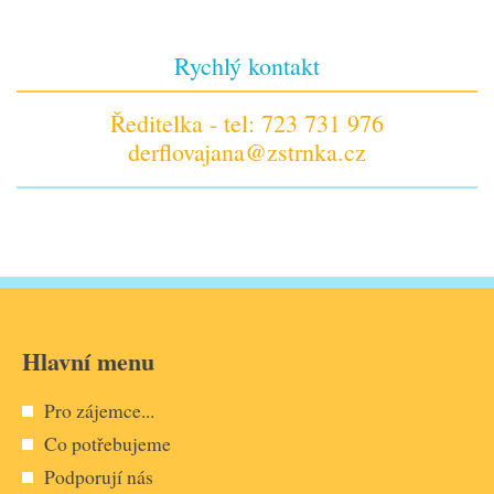
Rychlý kontakt
Ředitelka - tel: 723 731 976
derflovajana@zstrnka.cz
Hlavní menu
Pro zájemce...
Co potřebujeme
Podporují nás