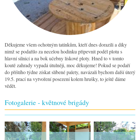
Děkujeme všem ochotným tatínkům, kteří dnes dorazili a díky
nimž se podařilo za necelou hodinku připevnit podél plotu s
hlavní silnicí a na bok učebny lískové ploty. Hned to v tomto
koutě zahrady vypadá útulněji, moc děkujeme! Pokud se podaří
do příštího týdne získat slíbené palety, navázali bychom další úterý
19.5. prací na vytvoření posezení kolem hrušky, to ještě dáme
vědět.
Fotogalerie - květnové brigády