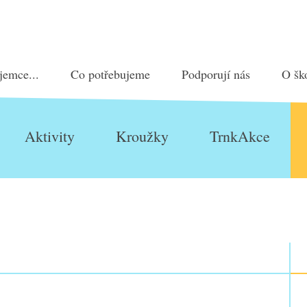
jemce...
Co potřebujeme
Podporují nás
O šk
Aktivity
Kroužky
TrnkAkce