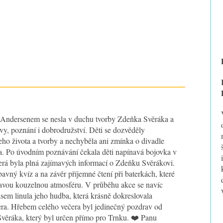
 Andersenem se nesla v duchu tvorby Zdeňka Svěráka a
vy, poznání i dobrodružství. Děti se dozvěděly
jeho života a tvorby a nechyběla ani zmínka o divadle
. Po úvodním poznávání čekala děti napínavá bojovka v
terá byla plná zajímavých informací o Zdeňku Svěrákovi.
avný kvíz a na závěr příjemné čtení při baterkách, které
ravou kouzelnou atmosféru. V průběhu akce se navíc
sem linula jeho hudba, která krásně dokreslovala
era. Hřebem celého večera byl jedinečný pozdrav od
věráka, který byl určen přímo pro Trnku. ❤️ Panu