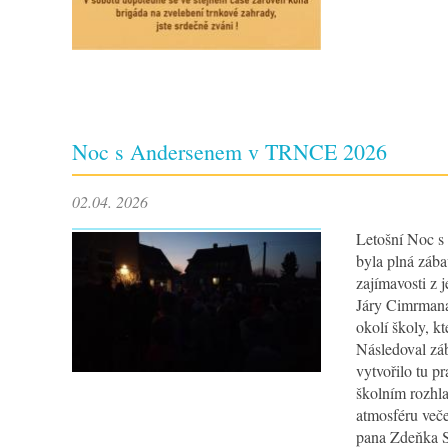
Noc s Andersenem v TRNCE 2026
02.04. 2026
Letošní Noc s
byla plná zába
zajímavosti z 
Járy Cimrmana
okolí školy, k
Následoval záb
vytvořilo tu p
školním rozhla
atmosféru več
pana Zdeňka S