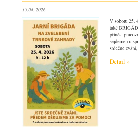
15.04. 2026
V sobotu 25. 4
také BRIGÁ
přinést pracov
sejdeme i u sp
srdečně zváni,
Detail »