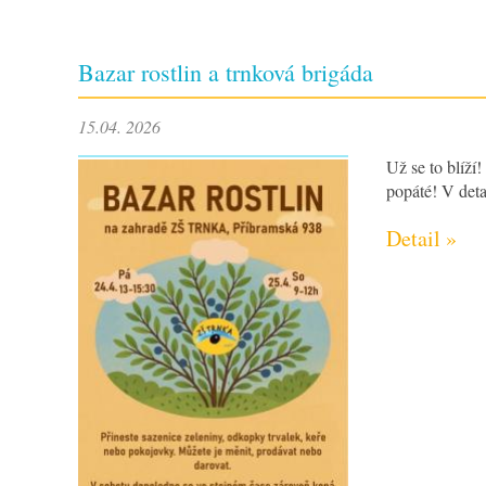
Bazar rostlin a trnková brigáda
15.04. 2026
Už se to blí
popáté! V deta
Detail »