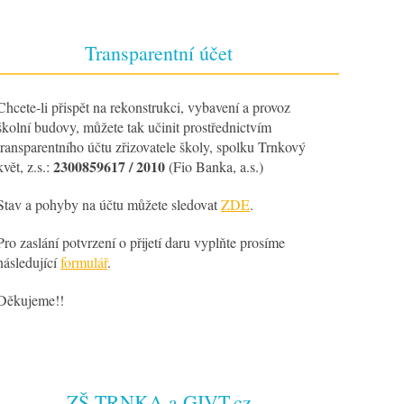
Transparentní účet
Chcete-li přispět na rekonstrukci, vybavení a provoz
školní budovy, můžete tak učinit prostřednictvím
transparentního účtu zřizovatele školy, spolku Trnkový
2300859617 / 2010
květ, z.s.:
(Fio Banka, a.s.)
Stav a pohyby na účtu můžete sledovat
ZDE
.
Pro zaslání potvrzení o přijetí daru vyplňte prosíme
následující
formulář
.
Děkujeme!!
ZŠ TRNKA a GIVT.cz