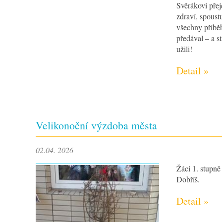
Svěrákovi pře
zdraví, spoust
všechny příběh
předával – a st
užili!
Detail »
Velikonoční výzdoba města
02.04. 2026
Žáci 1. stupně
Dobříš.
Detail »