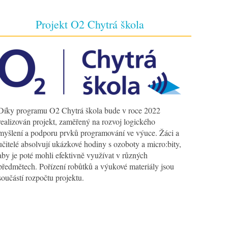
Projekt O2 Chytrá škola
Díky programu O2 Chytrá škola bude v roce 2022
realizován projekt, zaměřený na rozvoj logického
myšlení a podporu prvků programování ve výuce. Žáci a
učitelé absolvují ukázkové hodiny s ozoboty a micro:bity,
aby je poté mohli efektivně využívat v různých
předmětech. Pořízení robůtků a výukové materiály jsou
součástí rozpočtu projektu.