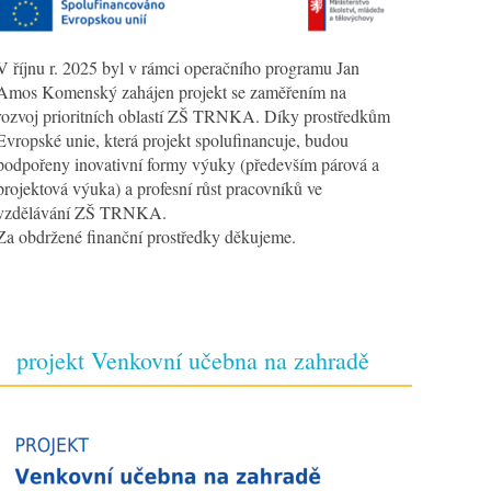
V říjnu r. 2025 byl v rámci operačního programu Jan
Amos Komenský zahájen projekt se zaměřením na
rozvoj prioritních oblastí ZŠ TRNKA. Díky prostředkům
Evropské unie, která projekt spolufinancuje, budou
podpořeny inovativní formy výuky (především párová a
projektová výuka) a profesní růst pracovníků ve
vzdělávání ZŠ TRNKA.
Za obdržené finanční prostředky děkujeme.
projekt Venkovní učebna na zahradě