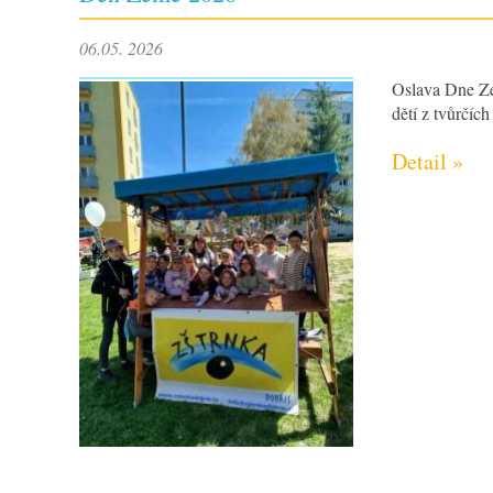
06.05. 2026
Oslava Dne Ze
dětí z tvůrčíc
Detail »
ZŠ Trnka Dobříš