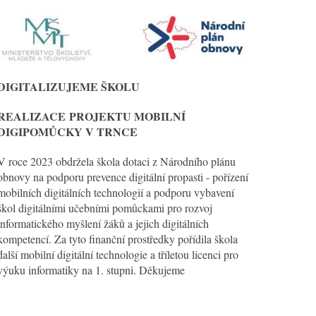
DIGITALIZUJEME ŠKOLU
REALIZACE
PROJEKTU MOBILNÍ
DIGIPOMŮCKY V TRNCE
V roce 2023 obdržela škola dotaci z Národního plánu
obnovy na podporu prevence digitální propasti - pořízení
mobilních digitálních technologií a podporu vybavení
škol digitálními učebními pomůckami pro rozvoj
informatického myšlení žáků a jejich digitálních
kompetencí. Za tyto finanční prostředky pořídila škola
další mobilní digitální technologie a tříletou licenci pro
výuku informatiky na 1. stupni. Děkujeme