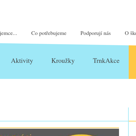
jemce...
Co potřebujeme
Podporují nás
O šk
Aktivity
Kroužky
TrnkAkce