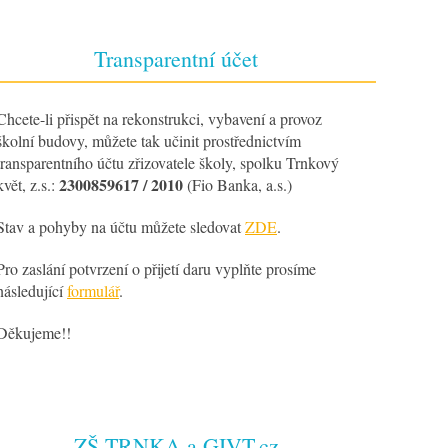
Transparentní účet
Chcete-li přispět na rekonstrukci, vybavení a provoz
školní budovy, můžete tak učinit prostřednictvím
transparentního účtu zřizovatele školy, spolku Trnkový
2300859617 / 2010
květ, z.s.:
(Fio Banka, a.s.)
Stav a pohyby na účtu můžete sledovat
ZDE
.
Pro zaslání potvrzení o přijetí daru vyplňte prosíme
následující
formulář
.
Děkujeme!!
ZŠ TRNKA a GIVT.cz