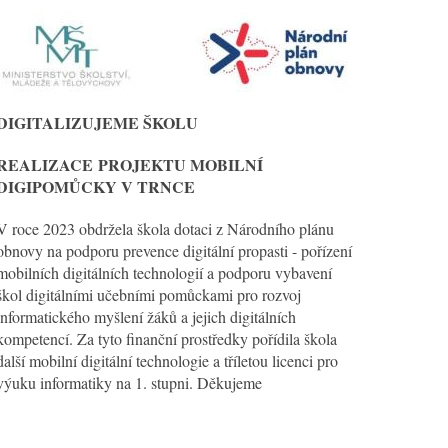
DIGITALIZUJEME ŠKOLU
REALIZACE
PROJEKTU MOBILNÍ
DIGIPOMŮCKY V TRNCE
V roce 2023 obdržela škola dotaci z Národního plánu
obnovy na podporu prevence digitální propasti - pořízení
mobilních digitálních technologií a podporu vybavení
škol digitálními učebními pomůckami pro rozvoj
informatického myšlení žáků a jejich digitálních
kompetencí. Za tyto finanční prostředky pořídila škola
další mobilní digitální technologie a tříletou licenci pro
výuku informatiky na 1. stupni. Děkujeme