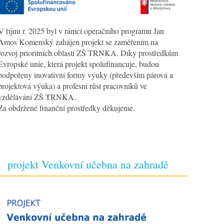
V říjnu r. 2025 byl v rámci operačního programu Jan
Amos Komenský zahájen projekt se zaměřením na
rozvoj prioritních oblastí ZŠ TRNKA. Díky prostředkům
Evropské unie, která projekt spolufinancuje, budou
podpořeny inovativní formy výuky (především párová a
projektová výuka) a profesní růst pracovníků ve
vzdělávání ZŠ TRNKA.
Za obdržené finanční prostředky děkujeme.
projekt Venkovní učebna na zahradě