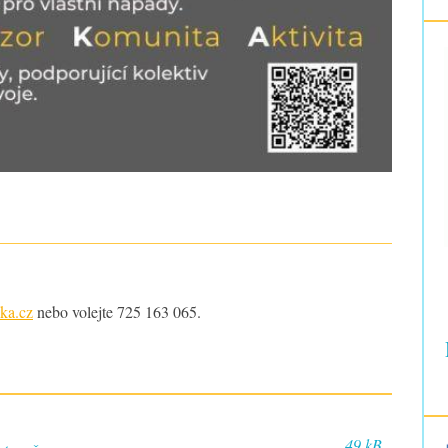
ka.cz
nebo volejte 725 163 065.
49 kB