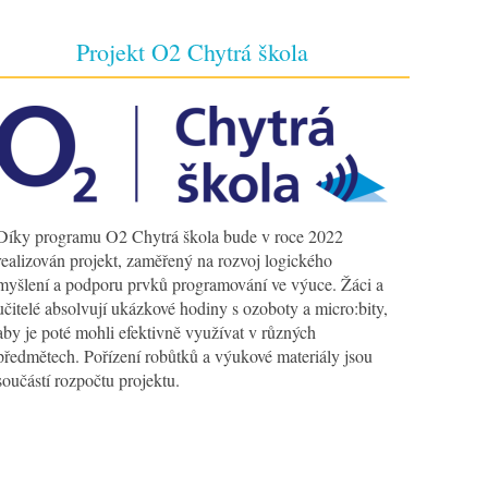
Projekt O2 Chytrá škola
Díky programu O2 Chytrá škola bude v roce 2022
realizován projekt, zaměřený na rozvoj logického
myšlení a podporu prvků programování ve výuce. Žáci a
učitelé absolvují ukázkové hodiny s ozoboty a micro:bity,
aby je poté mohli efektivně využívat v různých
předmětech. Pořízení robůtků a výukové materiály jsou
součástí rozpočtu projektu.