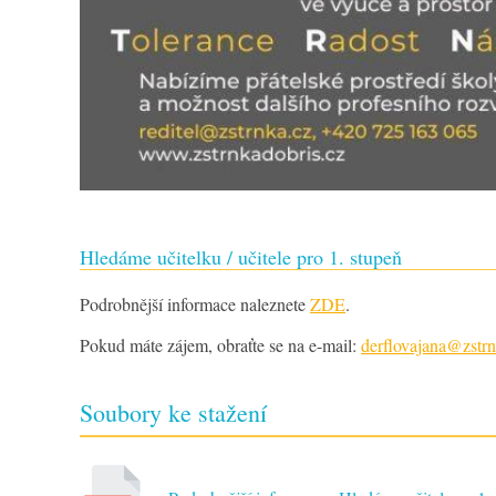
Hledáme učitelku / učitele pro 1. stupeň
Podrobnější informace naleznete
ZDE
.
Pokud máte zájem, obraťte se na e-mail:
derflovajana@zstrn
Soubory ke stažení