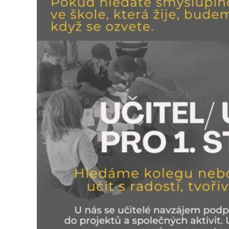
ZŠ Trnka Dobříš