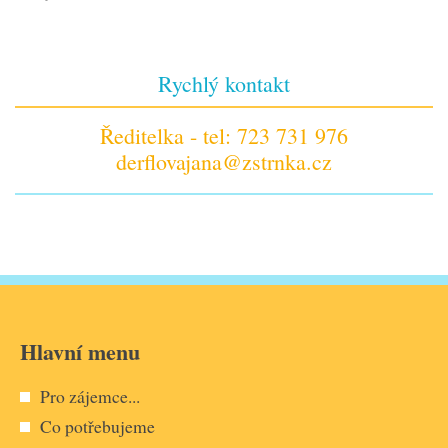
Rychlý kontakt
Ředitelka - tel: 723 731 976
derflovajana@zstrnka.cz
Hlavní menu
Pro zájemce...
Co potřebujeme