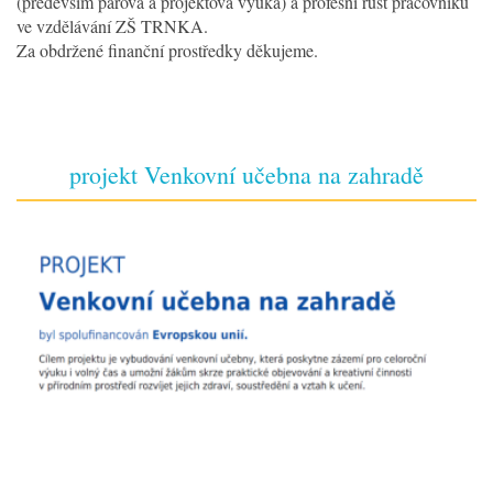
(především párová a projektová výuka) a profesní růst pracovníků
ve vzdělávání ZŠ TRNKA.
Za obdržené finanční prostředky děkujeme.
projekt Venkovní učebna na zahradě