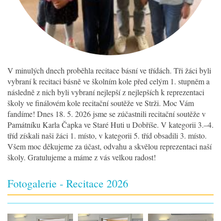
V minulých dnech proběhla recitace básní ve třídách. Tři žáci byli
vybraní k recitaci básně ve školním kole před celým 1. stupněm a
následně z nich byli vybraní nejlepší z nejlepších k reprezentaci
školy ve finálovém kole recitační soutěže ve Strži. Moc Vám
fandíme! Dnes 18. 5. 2026 jsme se zúčastnili recitační soutěže v
Památníku Karla Čapka ve Staré Huti u Dobříše. V kategorii 3.–4.
tříd získali naši žáci 1. místo, v kategorii 5. tříd obsadili 3. místo.
Všem moc děkujeme za účast, odvahu a skvělou reprezentaci naší
školy. Gratulujeme a máme z vás velkou radost!
Fotogalerie - Recitace 2026