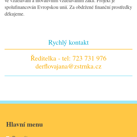
ve vzdělávání a inovativním vzděláváním žáků. Projekt je
spolufinancován Evropskou unií. Za obdržené finanční prostředky
děkujeme.
Rychlý kontakt
Ředitelka - tel: 723 731 976
derflovajana@zstrnka.cz
Hlavní menu