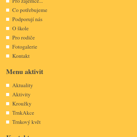
Pro zájemce...
Co potřebujeme
Podporují nás
O škole
Pro rodiče
Fotogalerie
Kontakt
Menu aktivit
Aktuality
Aktivity
Kroužky
TrnkAkce
Trnkový květ