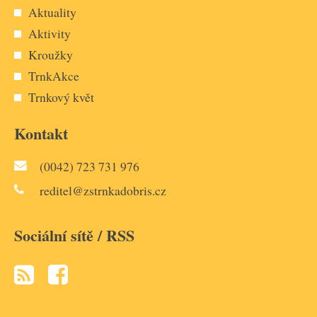
Aktuality
Aktivity
Kroužky
TrnkAkce
Trnkový květ
Kontakt
(0042) 723 731 976
reditel@zstrnkadobris.cz
Sociální sítě / RSS