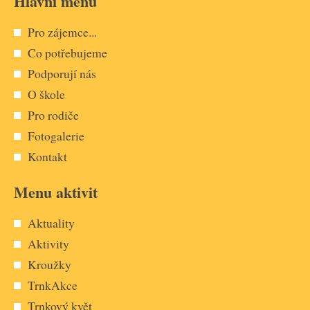
Hlavní menu
Pro zájemce...
Co potřebujeme
Podporují nás
O škole
Pro rodiče
Fotogalerie
Kontakt
Menu aktivit
Aktuality
Aktivity
Kroužky
TrnkAkce
Trnkový květ