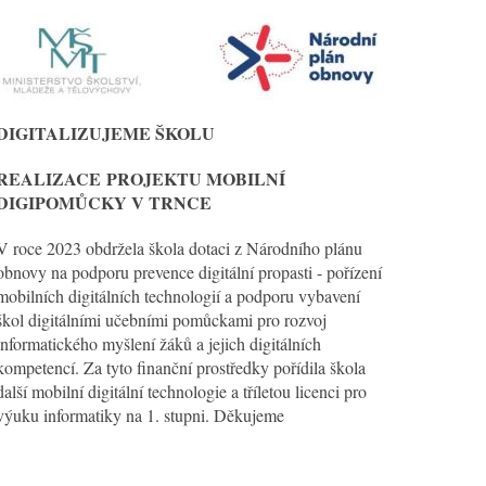
DIGITALIZUJEME ŠKOLU
REALIZACE
PROJEKTU MOBILNÍ
DIGIPOMŮCKY V TRNCE
V roce 2023 obdržela škola dotaci z Národního plánu
obnovy na podporu prevence digitální propasti - pořízení
mobilních digitálních technologií a podporu vybavení
škol digitálními učebními pomůckami pro rozvoj
informatického myšlení žáků a jejich digitálních
kompetencí. Za tyto finanční prostředky pořídila škola
další mobilní digitální technologie a tříletou licenci pro
výuku informatiky na 1. stupni. Děkujeme