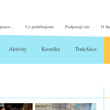
jemce...
Co potřebujeme
Podporují nás
O šk
Aktivity
Kroužky
TrnkAkce