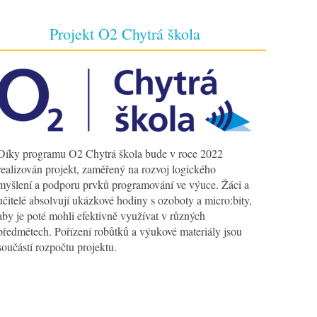
Projekt O2 Chytrá škola
Díky programu O2 Chytrá škola bude v roce 2022
realizován projekt, zaměřený na rozvoj logického
myšlení a podporu prvků programování ve výuce. Žáci a
učitelé absolvují ukázkové hodiny s ozoboty a micro:bity,
aby je poté mohli efektivně využívat v různých
předmětech. Pořízení robůtků a výukové materiály jsou
součástí rozpočtu projektu.