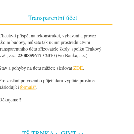
Transparentní účet
Chcete-li přispět na rekonstrukci, vybavení a provoz
školní budovy, můžete tak učinit prostřednictvím
transparentního účtu zřizovatele školy, spolku Trnkový
2300859617 / 2010
květ, z.s.:
(Fio Banka, a.s.)
Stav a pohyby na účtu můžete sledovat
ZDE
.
Pro zaslání potvrzení o přijetí daru vyplňte prosíme
následující
formulář
.
Děkujeme!!
ZŠ TRNKA a GIVT.cz