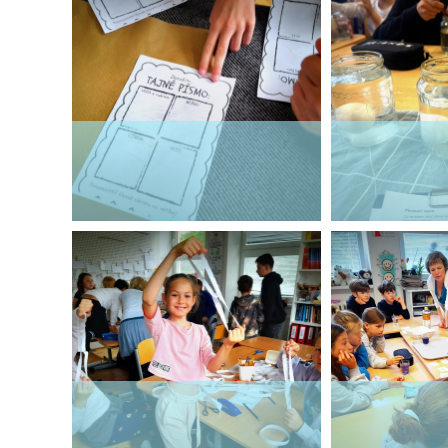
ZŠ Trnka Dobříš