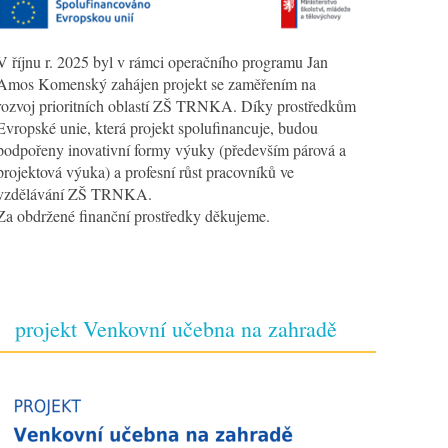
V říjnu r. 2025 byl v rámci operačního programu Jan
Amos Komenský zahájen projekt se zaměřením na
rozvoj prioritních oblastí ZŠ TRNKA. Díky prostředkům
Evropské unie, která projekt spolufinancuje, budou
podpořeny inovativní formy výuky (především párová a
projektová výuka) a profesní růst pracovníků ve
vzdělávání ZŠ TRNKA.
Za obdržené finanční prostředky děkujeme.
projekt Venkovní učebna na zahradě