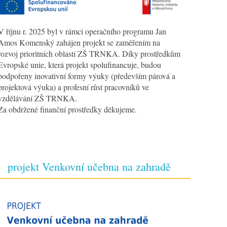
V říjnu r. 2025 byl v rámci operačního programu Jan
Amos Komenský zahájen projekt se zaměřením na
rozvoj prioritních oblastí ZŠ TRNKA. Díky prostředkům
Evropské unie, která projekt spolufinancuje, budou
podpořeny inovativní formy výuky (především párová a
projektová výuka) a profesní růst pracovníků ve
vzdělávání ZŠ TRNKA.
Za obdržené finanční prostředky děkujeme.
projekt Venkovní učebna na zahradě