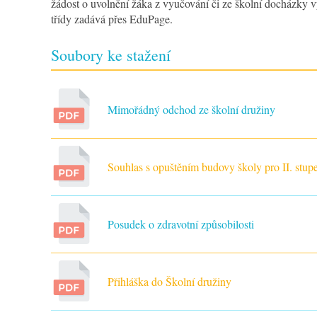
žádost o uvolnění žáka z vyučování či ze školní docházky vy
třídy zadává přes EduPage.
Soubory ke stažení
Mimořádný odchod ze školní družiny
ZŠ Trnka Dobříš
Souhlas s opuštěním budovy školy pro II. stup
Posudek o zdravotní způsobilosti
Přihláška do Školní družiny