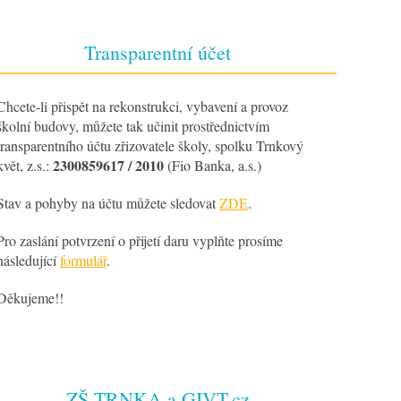
Transparentní účet
Chcete-li přispět na rekonstrukci, vybavení a provoz
školní budovy, můžete tak učinit prostřednictvím
transparentního účtu zřizovatele školy, spolku Trnkový
2300859617 / 2010
květ, z.s.:
(Fio Banka, a.s.)
Stav a pohyby na účtu můžete sledovat
ZDE
.
Pro zaslání potvrzení o přijetí daru vyplňte prosíme
následující
formulář
.
Děkujeme!!
ZŠ TRNKA a GIVT.cz