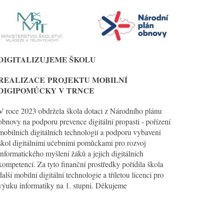
DIGITALIZUJEME ŠKOLU
REALIZACE
PROJEKTU MOBILNÍ
DIGIPOMŮCKY V TRNCE
V roce 2023 obdržela škola dotaci z Národního plánu
obnovy na podporu prevence digitální propasti - pořízení
mobilních digitálních technologií a podporu vybavení
škol digitálními učebními pomůckami pro rozvoj
informatického myšlení žáků a jejich digitálních
kompetencí. Za tyto finanční prostředky pořídila škola
další mobilní digitální technologie a tříletou licenci pro
výuku informatiky na 1. stupni. Děkujeme