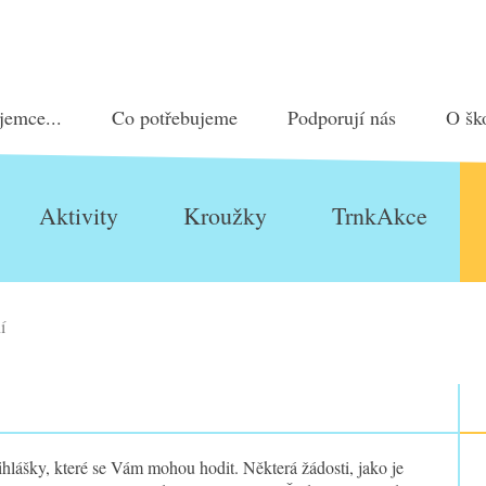
jemce...
Co potřebujeme
Podporují nás
O šk
Aktivity
Kroužky
TrnkAkce
í
ihlášky, které se Vám mohou hodit. Některá žádosti, jako je