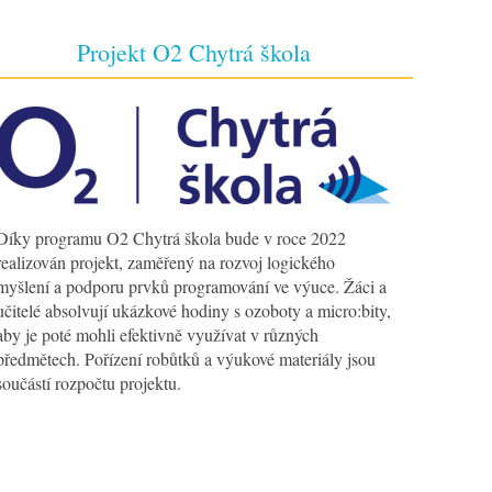
Projekt O2 Chytrá škola
Díky programu O2 Chytrá škola bude v roce 2022
realizován projekt, zaměřený na rozvoj logického
myšlení a podporu prvků programování ve výuce. Žáci a
učitelé absolvují ukázkové hodiny s ozoboty a micro:bity,
aby je poté mohli efektivně využívat v různých
předmětech. Pořízení robůtků a výukové materiály jsou
součástí rozpočtu projektu.