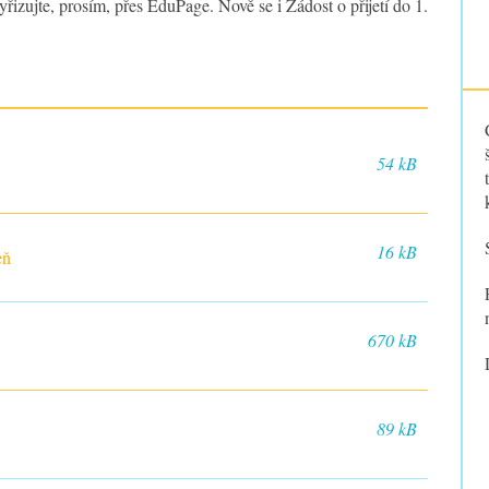
řizujte, prosím, přes EduPage. Nově se i Žádost o přijetí do 1.
54 kB
16 kB
eň
670 kB
89 kB