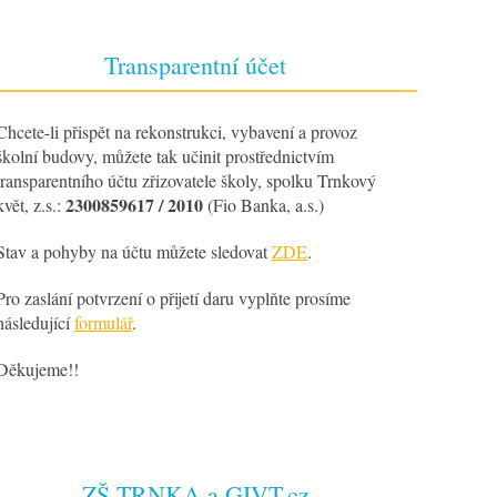
Transparentní účet
Chcete-li přispět na rekonstrukci, vybavení a provoz
školní budovy, můžete tak učinit prostřednictvím
transparentního účtu zřizovatele školy, spolku Trnkový
2300859617 / 2010
květ, z.s.:
(Fio Banka, a.s.)
Stav a pohyby na účtu můžete sledovat
ZDE
.
Pro zaslání potvrzení o přijetí daru vyplňte prosíme
následující
formulář
.
Děkujeme!!
ZŠ TRNKA a GIVT.cz