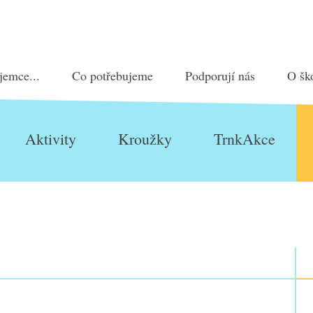
jemce...
Co potřebujeme
Podporují nás
O šk
Aktivity
Kroužky
TrnkAkce