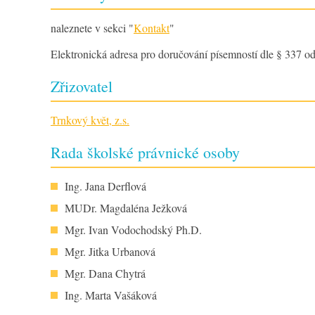
naleznete v sekci "
Kontakt
"
Elektronická adresa pro doručování písemností dle § 337 od
Zřizovatel
Trnkový květ, z.s.
ZŠ Trnka Dobříš
Rada školské právnické osoby
Ing. Jana Derflová
MUDr. Magdaléna Ježková
Mgr. Ivan Vodochodský Ph.D.
Mgr. Jitka Urbanová
Mgr. Dana Chytrá
Ing. Marta Vašáková