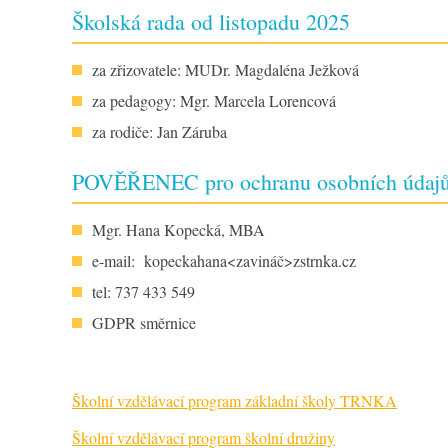
Školská rada od listopadu 2025
za zřizovatele: MUDr. Magdaléna Ježková
za pedagogy: Mgr. Marcela Lorencová
za rodiče: Jan Záruba
POVĚŘENEC pro ochranu osobních údajů
Mgr. Hana Kopecká, MBA
e-mail: kopeckahana<zavináč>zstrnka.cz
tel: 737 433 549
GDPR směrnice
Školní vzdělávací program základní školy TRNKA
Školní vzdělávací program školní družiny