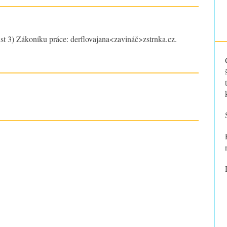
st 3) Zákoníku práce: derflovajana<zavináč>zstrnka.cz.