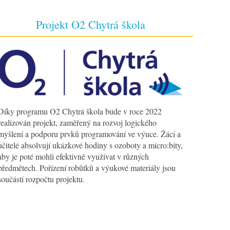
Projekt O2 Chytrá škola
Díky programu O2 Chytrá škola bude v roce 2022
realizován projekt, zaměřený na rozvoj logického
myšlení a podporu prvků programování ve výuce. Žáci a
učitelé absolvují ukázkové hodiny s ozoboty a micro:bity,
aby je poté mohli efektivně využívat v různých
předmětech. Pořízení robůtků a výukové materiály jsou
součástí rozpočtu projektu.