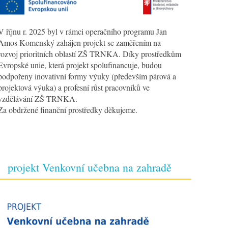
V říjnu r. 2025 byl v rámci operačního programu Jan
Amos Komenský zahájen projekt se zaměřením na
rozvoj prioritních oblastí ZŠ TRNKA. Díky prostředkům
Evropské unie, která projekt spolufinancuje, budou
podpořeny inovativní formy výuky (především párová a
projektová výuka) a profesní růst pracovníků ve
vzdělávání ZŠ TRNKA.
Za obdržené finanční prostředky děkujeme.
projekt Venkovní učebna na zahradě