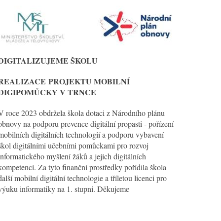
DIGITALIZUJEME ŠKOLU
REALIZACE
PROJEKTU MOBILNÍ
DIGIPOMŮCKY V TRNCE
V roce 2023 obdržela škola dotaci z Národního plánu
obnovy na podporu prevence digitální propasti - pořízení
mobilních digitálních technologií a podporu vybavení
škol digitálními učebními pomůckami pro rozvoj
informatického myšlení žáků a jejich digitálních
kompetencí. Za tyto finanční prostředky pořídila škola
další mobilní digitální technologie a tříletou licenci pro
výuku informatiky na 1. stupni. Děkujeme