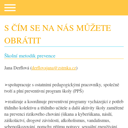
S ČÍM SE NA NÁS MŮŽETE
OBRÁTIT
Co potřebujeme
Školní metodik prevence
Jana Derflová (
derflovajana@zstrnka.cz
)
➢spolupracuje s ostatními pedagogickými pracovníky, společně
tvoří a plní preventivní program školy (PPŠ)
➢realizuje a koordinuje preventivní programy vycházející z potřeb
Fotogalerie
třídního kolektivu a třídního učitele a další aktivity školy zaměřené
na prevenci rizikového chování (šikana a kyberšikana, násilí,
Kontakt
záškoláctví, drogové závislosti, alkoholismus, vandalismus,
sebepoškozování, poruchy příjmu potravy, sexuální zneužívání,