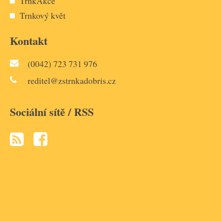
TrnkAkce
Trnkový květ
Kontakt
(0042) 723 731 976
reditel@zstrnkadobris.cz
Sociální sítě / RSS