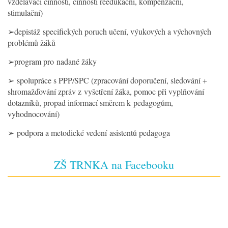
vzdělávací činnosti, činnosti reedukační, kompenzační,
stimulační)
➢depistáž specifických poruch učení, výukových a výchovných
problémů žáků
➢program pro nadané žáky
➢ spolupráce s PPP/SPC (zpracování doporučení, sledování +
shromažďování zpráv z vyšetření žáka, pomoc při vyplňování
dotazníků, propad informací směrem k pedagogům,
vyhodnocování)
➢ podpora a metodické vedení asistentů pedagoga
ZŠ TRNKA na Facebooku