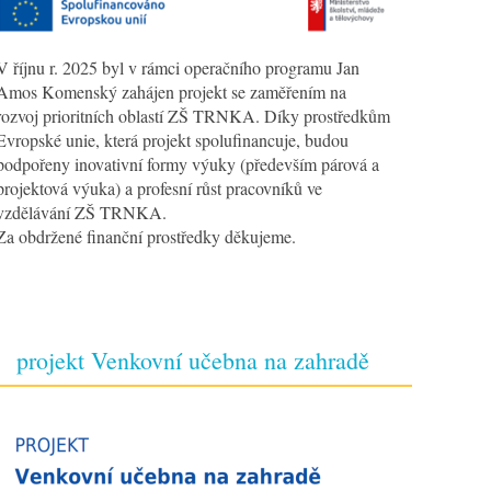
V říjnu r. 2025 byl v rámci operačního programu Jan
Amos Komenský zahájen projekt se zaměřením na
rozvoj prioritních oblastí ZŠ TRNKA. Díky prostředkům
Evropské unie, která projekt spolufinancuje, budou
podpořeny inovativní formy výuky (především párová a
projektová výuka) a profesní růst pracovníků ve
vzdělávání ZŠ TRNKA.
Za obdržené finanční prostředky děkujeme.
projekt Venkovní učebna na zahradě