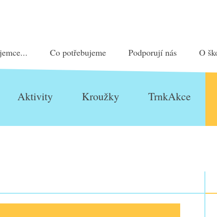
jemce...
Co potřebujeme
Podporují nás
O šk
Aktivity
Kroužky
TrnkAkce