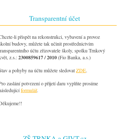
Transparentní účet
Chcete-li přispět na rekonstrukci, vybavení a provoz
školní budovy, můžete tak učinit prostřednictvím
transparentního účtu zřizovatele školy, spolku Trnkový
2300859617 / 2010
květ, z.s.:
(Fio Banka, a.s.)
Stav a pohyby na účtu můžete sledovat
ZDE
.
Pro zaslání potvrzení o přijetí daru vyplňte prosíme
následující
formulář
.
Děkujeme!!
ZŠ TRNKA a GIVT.cz