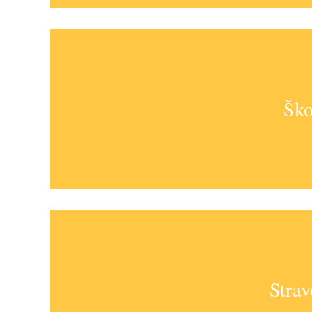
Ško
Strav