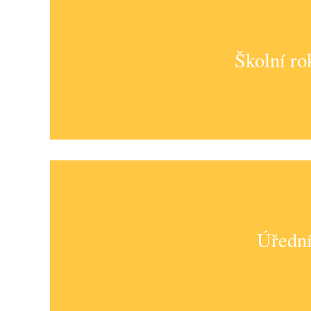
Školní ro
ZŠ Trnka Dobříš
Úřední