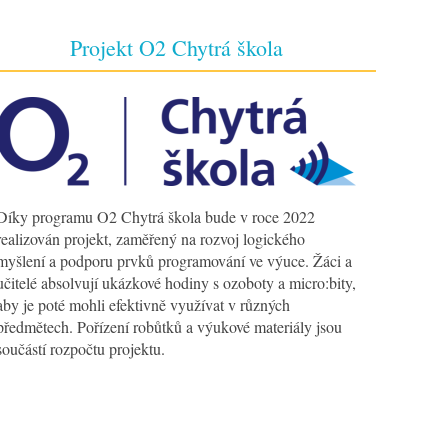
Projekt O2 Chytrá škola
Díky programu O2 Chytrá škola bude v roce 2022
realizován projekt, zaměřený na rozvoj logického
myšlení a podporu prvků programování ve výuce. Žáci a
učitelé absolvují ukázkové hodiny s ozoboty a micro:bity,
aby je poté mohli efektivně využívat v různých
předmětech. Pořízení robůtků a výukové materiály jsou
součástí rozpočtu projektu.