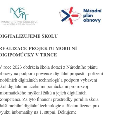
DIGITALIZUJEME ŠKOLU
REALIZACE
PROJEKTU MOBILNÍ
DIGIPOMŮCKY V TRNCE
V roce 2023 obdržela škola dotaci z Národního plánu
obnovy na podporu prevence digitální propasti - pořízení
mobilních digitálních technologií a podporu vybavení
škol digitálními učebními pomůckami pro rozvoj
informatického myšlení žáků a jejich digitálních
kompetencí. Za tyto finanční prostředky pořídila škola
další mobilní digitální technologie a tříletou licenci pro
výuku informatiky na 1. stupni. Děkujeme