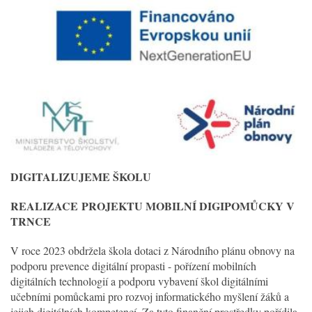
DIGITALIZUJEME ŠKOLU
REALIZACE
PROJEKTU MOBILNÍ DIGIPOMŮCKY V
TRNCE
V roce 2023 obdržela škola dotaci z Národního plánu obnovy na
podporu prevence digitální propasti - pořízení mobilních
digitálních technologií a podporu vybavení škol digitálními
učebními pomůckami pro rozvoj informatického myšlení žáků a
jejich digitálních kompetencí. Za tyto finanční prostředky pořídila