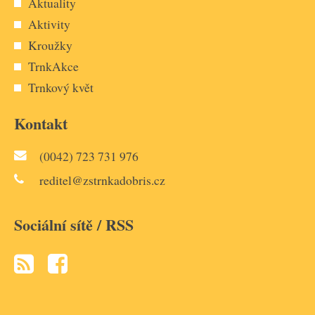
Aktuality
Aktivity
Kroužky
TrnkAkce
Trnkový květ
Kontakt
(0042) 723 731 976
reditel@zstrnkadobris.cz
Sociální sítě / RSS