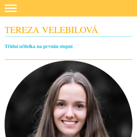
TEREZA VELEBILOVÁ
Třídní učitelka na prvním stupni
Co potřebujeme
Fotogalerie
Kontakt