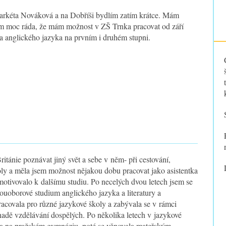
rkéta Nováková a na Dobříši bydlím zatím krátce. Mám
em moc ráda, že mám možnost v ZŠ Trnka pracovat od září
ka anglického jazyka na prvním i druhém stupni.
tánie poznávat jiný svět a sebe v něm- při cestování,
koly a měla jsem možnost nějakou dobu pracovat jako asistentka
tivovalo k dalšímu studiu. Po necelých dvou letech jsem se
ouoborové studium anglického jazyka a literatury a
acovala pro různé jazykové školy a zabývala se v rámci
anadě vzdělávání dospělých. Po několika letech v jazykové
čila na pražském gymnáziu, poté se věnovala mateřským