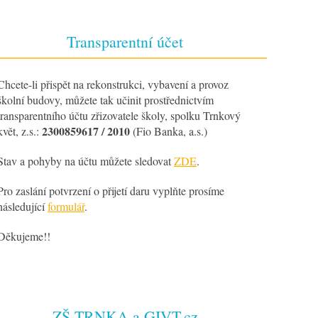
Transparentní účet
Chcete-li přispět na rekonstrukci, vybavení a provoz
školní budovy, můžete tak učinit prostřednictvím
transparentního účtu zřizovatele školy, spolku Trnkový
2300859617 / 2010
květ, z.s.:
(Fio Banka, a.s.)
Stav a pohyby na účtu můžete sledovat
ZDE
.
Pro zaslání potvrzení o přijetí daru vyplňte prosíme
následující
formulář
.
Děkujeme!!
ZŠ TRNKA a GIVT.cz