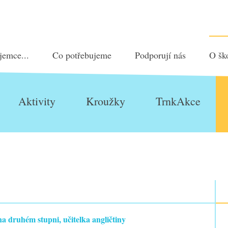
jemce...
Co potřebujeme
Podporují nás
O šk
Aktivity
Kroužky
TrnkAkce
na druhém stupni, učitelka angličtiny