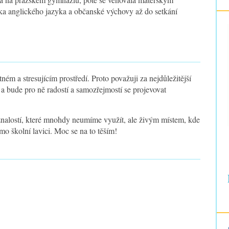
lka anglického jazyka a občanské výchovy až do setkání
ém a stresujícím prostředí. Proto považuji za nejdůležitější
 a bude pro ně radostí a samozřejmostí se projevovat
znalostí, které mnohdy neumíme využít, ale živým místem, kde
imo školní lavici. Moc se na to těším!