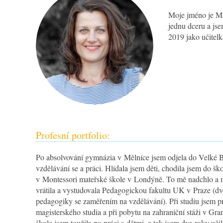
Moje jméno je Ma
jednu dceru a js
2019 jako učitel
ZŠ Trnka Dobříš
Profesní portfolio:
Po absolvování gymnázia v Mělníce jsem odjela do Velké Bri
vzdělávání se a práci. Hlídala jsem děti, chodila jsem do š
v Montessori mateřské škole v Londýně. To mě nadchlo a mo
vrátila a vystudovala Pedagogickou fakultu UK v Praze (dv
pedagogiky se zaměřením na vzdělávání). Při studiu jsem pr
magisterského studia a při pobytu na zahraniční stáži v Gr
škole jsem toužila po práci s dětmi, a tak jsem dva roky u