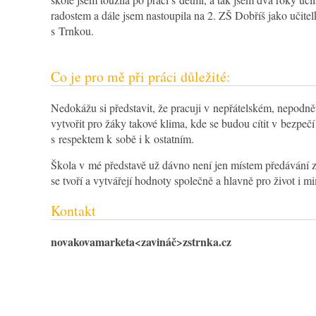
radostem a dále jsem nastoupila na 2. ZŠ Dobříš jako učite
s Trnkou.
Co je pro mě při práci důležité:
Nedokážu si představit, že pracuji v nepřátelském, nepodnětn
vytvořit pro žáky takové klima, kde se budou cítit v bezpečí
s respektem k sobě i k ostatním.
Škola v mé představě už dávno není jen místem předávání 
se tvoří a vytvářejí hodnoty společně a hlavně pro život i m
Kontakt
novakovamarketa
<zavináč>
zstrnka.cz