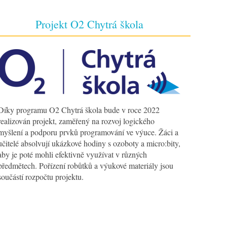
Projekt O2 Chytrá škola
Díky programu O2 Chytrá škola bude v roce 2022
realizován projekt, zaměřený na rozvoj logického
myšlení a podporu prvků programování ve výuce. Žáci a
učitelé absolvují ukázkové hodiny s ozoboty a micro:bity,
aby je poté mohli efektivně využívat v různých
předmětech. Pořízení robůtků a výukové materiály jsou
součástí rozpočtu projektu.