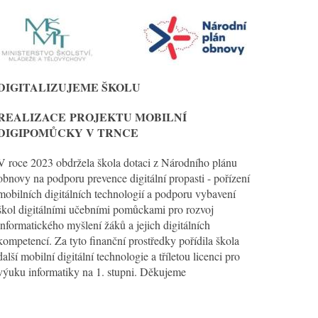
DIGITALIZUJEME ŠKOLU
REALIZACE
PROJEKTU MOBILNÍ
DIGIPOMŮCKY V TRNCE
V roce 2023 obdržela škola dotaci z Národního plánu
obnovy na podporu prevence digitální propasti - pořízení
mobilních digitálních technologií a podporu vybavení
škol digitálními učebními pomůckami pro rozvoj
informatického myšlení žáků a jejich digitálních
kompetencí. Za tyto finanční prostředky pořídila škola
další mobilní digitální technologie a tříletou licenci pro
výuku informatiky na 1. stupni. Děkujeme