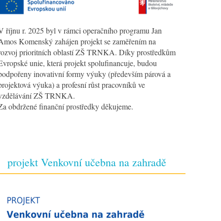
V říjnu r. 2025 byl v rámci operačního programu Jan
Amos Komenský zahájen projekt se zaměřením na
rozvoj prioritních oblastí ZŠ TRNKA. Díky prostředkům
Evropské unie, která projekt spolufinancuje, budou
podpořeny inovativní formy výuky (především párová a
projektová výuka) a profesní růst pracovníků ve
vzdělávání ZŠ TRNKA.
Za obdržené finanční prostředky děkujeme.
projekt Venkovní učebna na zahradě