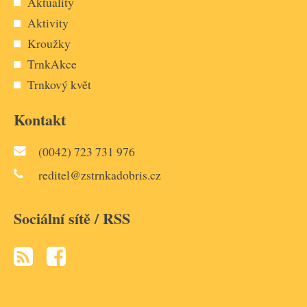
Aktuality
Aktivity
Kroužky
TrnkAkce
Trnkový květ
Kontakt
(0042) 723 731 976
reditel@zstrnkadobris.cz
Sociální sítě / RSS