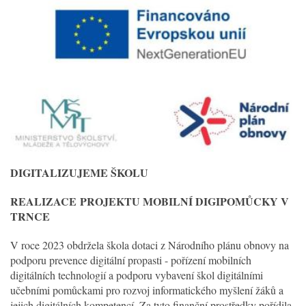
DIGITALIZUJEME ŠKOLU
REALIZACE
PROJEKTU MOBILNÍ DIGIPOMŮCKY V
TRNCE
V roce 2023 obdržela škola dotaci z Národního plánu obnovy na
podporu prevence digitální propasti - pořízení mobilních
digitálních technologií a podporu vybavení škol digitálními
učebními pomůckami pro rozvoj informatického myšlení žáků a
jejich digitálních kompetencí. Za tyto finanční prostředky pořídila