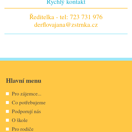
Rychlý kontakt
Ředitelka - tel: 723 731 976
derflovajana@zstrnka.cz
Hlavní menu
Pro zájemce...
Co potřebujeme
Podporují nás
O škole
Pro rodiče