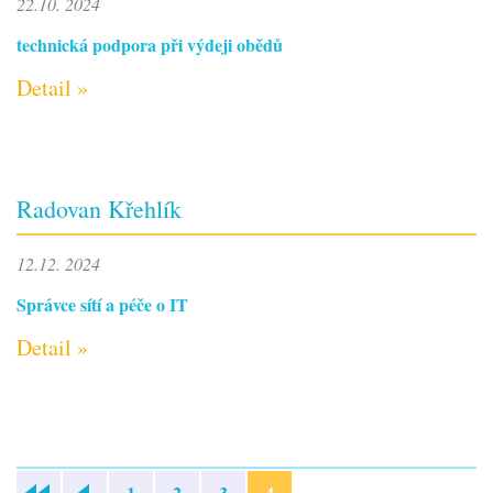
22.10. 2024
technická podpora při výdeji obědů
Detail »
Radovan Křehlík
12.12. 2024
Správce sítí a péče o IT
Detail »
1
2
3
4
«