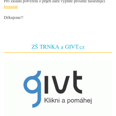
Pro zaslání potvrzení o přijetí daru vyplňte prosíme následující
formulář
.
Děkujeme!!
ZŠ TRNKA a GIVT.cz