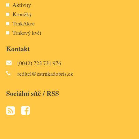
Aktivity
Kroužky
TrnkAkce
Trnkový květ
Kontakt
(0042) 723 731 976
reditel@zstrnkadobris.cz
Sociální sítě / RSS