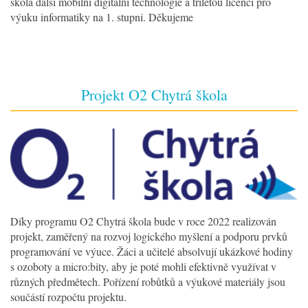
škola další mobilní digitální technologie a tříletou licenci pro
výuku informatiky na 1. stupni. Děkujeme
Projekt O2 Chytrá škola
Díky programu O2 Chytrá škola bude v roce 2022 realizován
projekt, zaměřený na rozvoj logického myšlení a podporu prvků
programování ve výuce. Žáci a učitelé absolvují ukázkové hodiny
s ozoboty a micro:bity, aby je poté mohli efektivně využívat v
různých předmětech. Pořízení robůtků a výukové materiály jsou
součástí rozpočtu projektu.