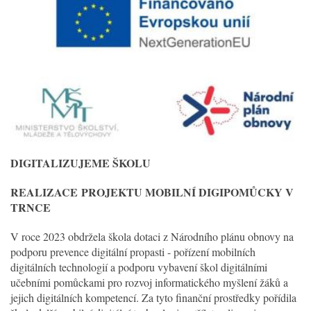
DIGITALIZUJEME ŠKOLU
REALIZACE
PROJEKTU MOBILNÍ DIGIPOMŮCKY V
TRNCE
V roce 2023 obdržela škola dotaci z Národního plánu obnovy na
podporu prevence digitální propasti - pořízení mobilních
digitálních technologií a podporu vybavení škol digitálními
učebními pomůckami pro rozvoj informatického myšlení žáků a
jejich digitálních kompetencí. Za tyto finanční prostředky pořídila