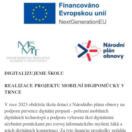
DIGITALIZUJEME ŠKOLU
REALIZACE
PROJEKTU MOBILNÍ DIGIPOMŮCKY V
TRNCE
V roce 2023 obdržela škola dotaci z Národního plánu obnovy na
podporu prevence digitální propasti - pořízení mobilních
digitálních technologií a podporu vybavení škol digitálními
učebními pomůckami pro rozvoj informatického myšlení žáků a
jejich digitálních kompetencí. Za tyto finanční prostředky pořídila