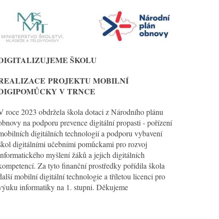
DIGITALIZUJEME ŠKOLU
REALIZACE
PROJEKTU MOBILNÍ
DIGIPOMŮCKY V TRNCE
V roce 2023 obdržela škola dotaci z Národního plánu
obnovy na podporu prevence digitální propasti - pořízení
mobilních digitálních technologií a podporu vybavení
škol digitálními učebními pomůckami pro rozvoj
informatického myšlení žáků a jejich digitálních
kompetencí. Za tyto finanční prostředky pořídila škola
další mobilní digitální technologie a tříletou licenci pro
výuku informatiky na 1. stupni. Děkujeme