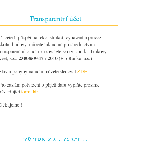
Transparentní účet
Chcete-li přispět na rekonstrukci, vybavení a provoz
školní budovy, můžete tak učinit prostřednictvím
transparentního účtu zřizovatele školy, spolku Trnkový
2300859617 / 2010
květ, z.s.:
(Fio Banka, a.s.)
Stav a pohyby na účtu můžete sledovat
ZDE
.
Pro zaslání potvrzení o přijetí daru vyplňte prosíme
následující
formulář
.
Děkujeme!!
ZŠ TRNKA a GIVT.cz