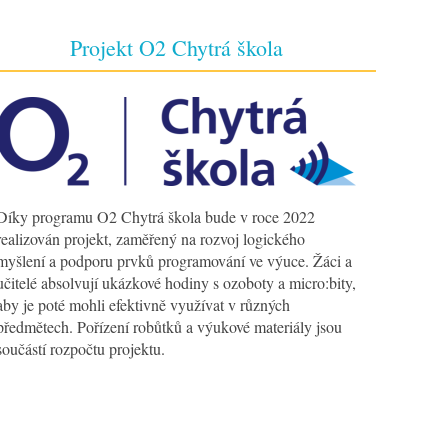
Projekt O2 Chytrá škola
Díky programu O2 Chytrá škola bude v roce 2022
realizován projekt, zaměřený na rozvoj logického
myšlení a podporu prvků programování ve výuce. Žáci a
učitelé absolvují ukázkové hodiny s ozoboty a micro:bity,
aby je poté mohli efektivně využívat v různých
předmětech. Pořízení robůtků a výukové materiály jsou
součástí rozpočtu projektu.