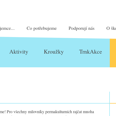
jemce...
Co potřebujeme
Podporují nás
O šk
Aktivity
Kroužky
TrnkAkce
íme! Pro všechny milovníky permakulturních rajčat mnoha