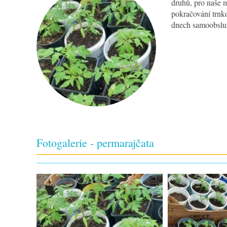
druhů, pro naše 
pokračování trnko
dnech samoobslužn
ZŠ Trnka Dobříš
Fotogalerie - permarajčata