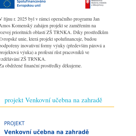
V říjnu r. 2025 byl v rámci operačního programu Jan
Amos Komenský zahájen projekt se zaměřením na
rozvoj prioritních oblastí ZŠ TRNKA. Díky prostředkům
Evropské unie, která projekt spolufinancuje, budou
podpořeny inovativní formy výuky (především párová a
projektová výuka) a profesní růst pracovníků ve
vzdělávání ZŠ TRNKA.
Za obdržené finanční prostředky děkujeme.
projekt Venkovní učebna na zahradě