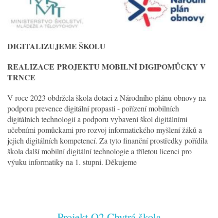
DIGITALIZUJEME ŠKOLU
REALIZACE
PROJEKTU MOBILNÍ DIGIPOMŮCKY V
TRNCE
V roce 2023 obdržela škola dotaci z Národního plánu obnovy na
podporu prevence digitální propasti - pořízení mobilních
digitálních technologií a podporu vybavení škol digitálními
učebními pomůckami pro rozvoj informatického myšlení žáků a
jejich digitálních kompetencí. Za tyto finanční prostředky pořídila
škola další mobilní digitální technologie a tříletou licenci pro
výuku informatiky na 1. stupni. Děkujeme
Projekt O2 Chytrá škola