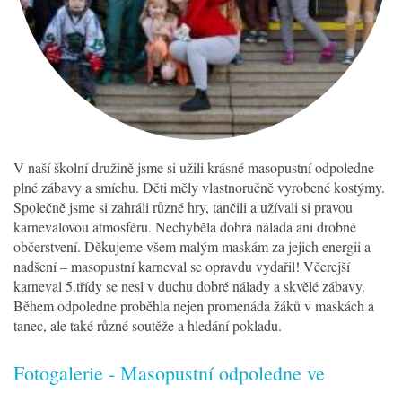
V naší školní družině jsme si užili krásné masopustní odpoledne
plné zábavy a smíchu. Děti měly vlastnoručně vyrobené kostýmy.
Společně jsme si zahráli různé hry, tančili a užívali si pravou
karnevalovou atmosféru. Nechyběla dobrá nálada ani drobné
občerstvení. Děkujeme všem malým maskám za jejich energii a
nadšení – masopustní karneval se opravdu vydařil! Včerejší
karneval 5.třídy se nesl v duchu dobré nálady a skvělé zábavy.
Během odpoledne proběhla nejen promenáda žáků v maskách a
tanec, ale také různé soutěže a hledání pokladu.
Fotogalerie - Masopustní odpoledne ve