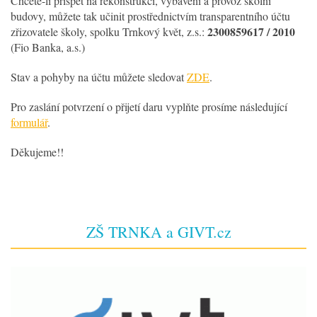
Chcete-li přispět na rekonstrukci, vybavení a provoz školní
budovy, můžete tak učinit prostřednictvím transparentního účtu
2300859617 / 2010
zřizovatele školy, spolku Trnkový květ, z.s.:
(Fio Banka, a.s.)
Stav a pohyby na účtu můžete sledovat
ZDE
.
Pro zaslání potvrzení o přijetí daru vyplňte prosíme následující
formulář
.
Děkujeme!!
ZŠ TRNKA a GIVT.cz