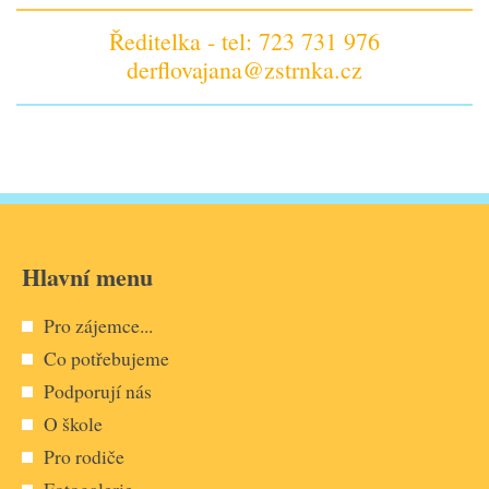
Ředitelka - tel: 723 731 976
derflovajana@zstrnka.cz
Hlavní menu
Pro zájemce...
Co potřebujeme
Podporují nás
O škole
Pro rodiče
Fotogalerie