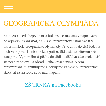
GEOGRAFICKÁ OLYMPIÁDA
Zatímco na ledě bojovali naši hokejisté o medaile v napínavém
Co potřebujeme
hokejovém utkání škol, další žáci reprezentovali naši školu v
okresním kole Geografické olympiády. A vedli si skvěle! Jeden z
nich vybojoval 1. místo v kategorii 6. tříd a stal se vítězem své
kategorie. Výborného úspěchu dosáhli i další dva účastníci, kteří
statečně zabojovali a obsadili také krásná místa. Všem
reprezentantům gratulujeme a děkujeme za skvělou reprezentaci
školy, ať už na ledě, nebo nad mapami!
ZŠ TRNKA na Facebooku
Fotogalerie
Kontakt