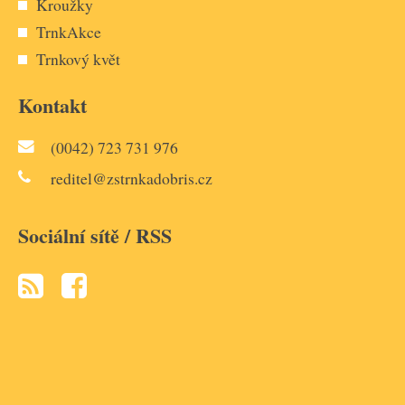
Kroužky
TrnkAkce
Trnkový květ
Kontakt
(0042) 723 731 976
reditel@zstrnkadobris.cz
Sociální sítě / RSS