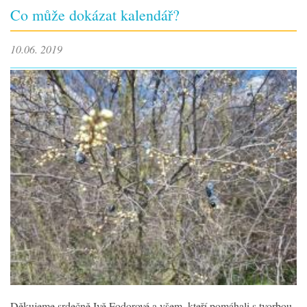
Co může dokázat kalendář?
10.06. 2019
Děkujeme srdečně Ivě Fodorové a všem, kteří pomáhali s tvorbou