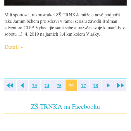
Milí sportovci, rekonstrukci ZŠ TRNKA můžete nově podpořit
také Jarním během pro zdraví v rámci seriálu závodů Brdman
adventure 2019! Vyhecujte sami sebe a pozvěte svoje kamarády v
sobotu 13. 4. 2019 na jarních 8,4 km kolem Vlašky.
Detail »
73
74
75
76
77
78
«
»
ZŠ TRNKA na Facebooku