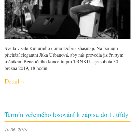
Světla v sále Kulturního domu Dobříš zhasínají. Na pódium
přichází elegantní Jitka Urbanová, aby nás provedla již čtvrtým
ročníkem Benefičního koncertu pro TRNKU – je sobota 30.
března 2019, 18 hodin.
Detail »
Termín veřejného losování k zápisu do 1. třídy
10.06. 2019