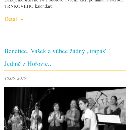
TRNKOVÉHO kalendáře.
Detail »
Benefice, Vašek a vůbec žádný „trapas“!
Jedině z Hořovic..
10.06. 2019