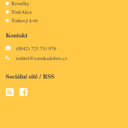
Kroužky
TrnkAkce
Trnkový květ
Kontakt
(0042) 723 731 976
reditel@zstrnkadobris.cz
Sociální sítě / RSS