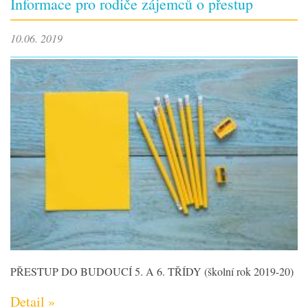
Informace pro rodiče zájemců o přestup
10.06. 2019
PŘESTUP DO BUDOUCÍ 5. A 6. TŘÍDY (školní rok 2019-20)
Detail »