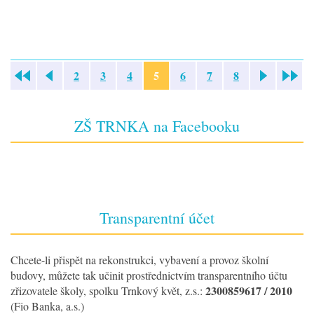
2
3
4
5
6
7
8
«
»
ZŠ TRNKA na Facebooku
Transparentní účet
Chcete-li přispět na rekonstrukci, vybavení a provoz školní
budovy, můžete tak učinit prostřednictvím transparentního účtu
2300859617 / 2010
zřizovatele školy, spolku Trnkový květ, z.s.:
(Fio Banka, a.s.)