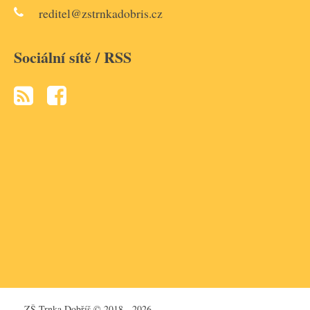
reditel@zstrnkadobris.cz
Sociální sítě / RSS
ZŠ Trnka Dobříš © 2018 - 2026