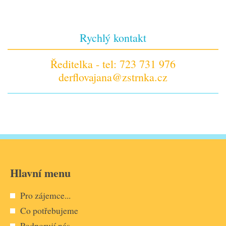
Rychlý kontakt
Ředitelka - tel: 723 731 976
derflovajana@zstrnka.cz
Hlavní menu
Pro zájemce...
Co potřebujeme
Podporují nás