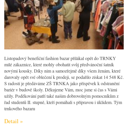
Listopadový benefiční fashion bazar přilákal opět do TRNKY
milé zákaznice, které mohly obohatit svůj předvánoční šatník
novými kousky. Díky nim a samozřejmě díky všem ženám, které
darovaly opět své oblečení k prodeji, se podařilo získat 14 548 Kč.
S radostí je předáváme ZŠ TRNKA jako příspěvek k odstranění
bariér v budově školy. Děkujeme Vám, moc jsme si čas s Vámi
užily. Poděkování patří také našim dobrovolným pomocníkům z
řad studentů II. stupně, kteří pomáhali s přípravou i úklidem. Tým
trnkového bazaru
Detail »