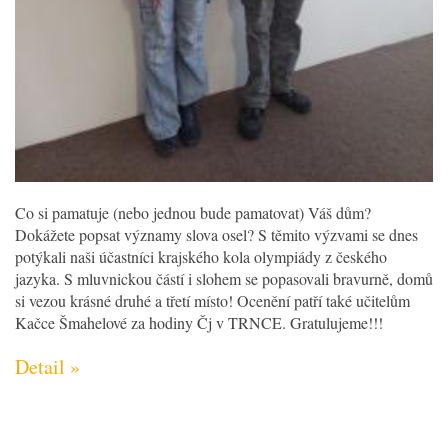
Co si pamatuje (nebo jednou bude pamatovat) Váš dům?
Dokážete popsat významy slova osel? S těmito výzvami se dnes
potýkali naši účastníci krajského kola olympiády z českého
jazyka. S mluvnickou částí i slohem se popasovali bravurně, domů
si vezou krásné druhé a třetí místo! Ocenění patří také učitelům
Kačce Šmahelové za hodiny Čj v TRNCE. Gratulujeme!!!
Detail »