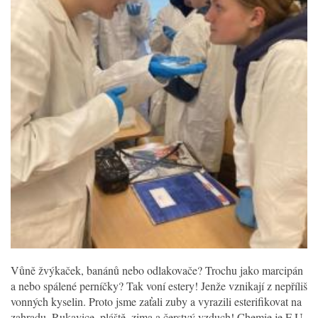
Vůně žvýkaček, banánů nebo odlakovače? Trochu jako marcipán
a nebo spálené perníčky? Tak voní estery! Jenže vznikají z nepříliš
vonných kyselin. Proto jsme zaťali zuby a vyrazili esterifikovat na
zahradu. Rukavice, pláště, zima a čerstvý vzduch! Chemie je F U