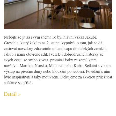
Nebojte se jít za svým snem! To byl hlavní vzkaz Jakuba
Greschla, který žákům na 2. stupni vyprávěl o tom, jak se dá
cestovat navzdory zdravotnímu handicapu do dalekých zemích.
Jakub s námi otevřeně sdílel veselé i dobrodružné historky ze
svých cest i ze svého života, promítal fotky ze zemí, které
navštívil. Maroko, Norsko, Mallorca nebo Kuba. Setkání s vlkem,
výstup na písečné duny nebo klouzání po ledovci. Povídání s ním
bylo inspirativní a taky motivační. Děkujeme za skvělou příležitost
a těšíme se příště!
Detail »