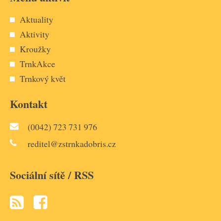
Aktuality
Aktivity
Kroužky
TrnkAkce
Trnkový květ
Kontakt
(0042) 723 731 976
reditel@zstrnkadobris.cz
Sociální sítě / RSS