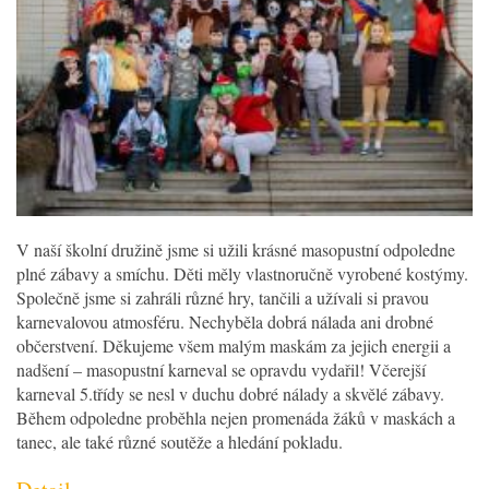
V naší školní družině jsme si užili krásné masopustní odpoledne
plné zábavy a smíchu. Děti měly vlastnoručně vyrobené kostýmy.
Společně jsme si zahráli různé hry, tančili a užívali si pravou
karnevalovou atmosféru. Nechyběla dobrá nálada ani drobné
občerstvení. Děkujeme všem malým maskám za jejich energii a
nadšení – masopustní karneval se opravdu vydařil! Včerejší
karneval 5.třídy se nesl v duchu dobré nálady a skvělé zábavy.
Během odpoledne proběhla nejen promenáda žáků v maskách a
tanec, ale také různé soutěže a hledání pokladu.