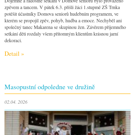
Dojemné a radostné setkání v Domově seniorů bylo provázeno
zpěvem a tancem. V pátek 6.3. přišli žáci 1.stupmě ZŠ Trnka
potěšit účastníky Domova seniorů hudebním programem, ve
kterém se propojil zpěv, pohyb, hudba a emoce. Nechyběl ani
společný tanec Makarena se skupinou žen. Závěrem příjemného
setkání děti rozdaly všem přítomným klientům krásnou jarní
dekoraci.
Detail »
Masopustní odpoledne ve družině
02.04. 2026