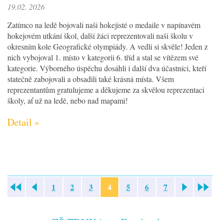
19.02. 2026
Zatímco na ledě bojovali naši hokejisté o medaile v napínavém
hokejovém utkání škol, další žáci reprezentovali naši školu v
okresním kole Geografické olympiády. A vedli si skvěle! Jeden z
nich vybojoval 1. místo v kategorii 6. tříd a stal se vítězem své
kategorie. Výborného úspěchu dosáhli i další dva účastníci, kteří
statečně zabojovali a obsadili také krásná místa. Všem
reprezentantům gratulujeme a děkujeme za skvělou reprezentaci
školy, ať už na ledě, nebo nad mapami!
Detail »
1
2
3
4
5
6
7
«
»