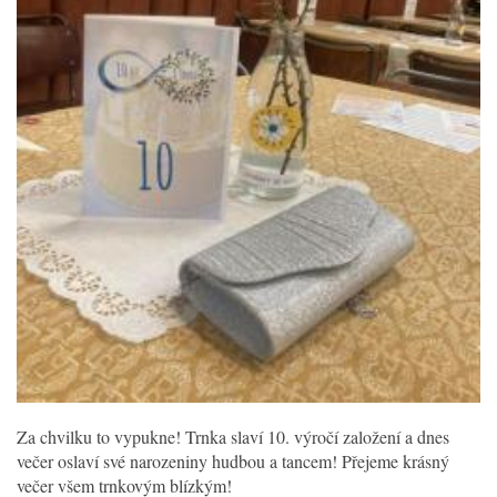
Za chvilku to vypukne! Trnka slaví 10. výročí založení a dnes
večer oslaví své narozeniny hudbou a tancem! Přejeme krásný
večer všem trnkovým blízkým!