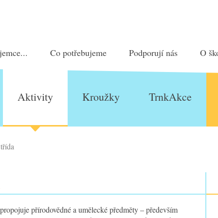
jemce...
Co potřebujeme
Podporují nás
O šk
Aktivity
Kroužky
TrnkAkce
třída
A
 propojuje přírodovědné a umělecké předměty – především