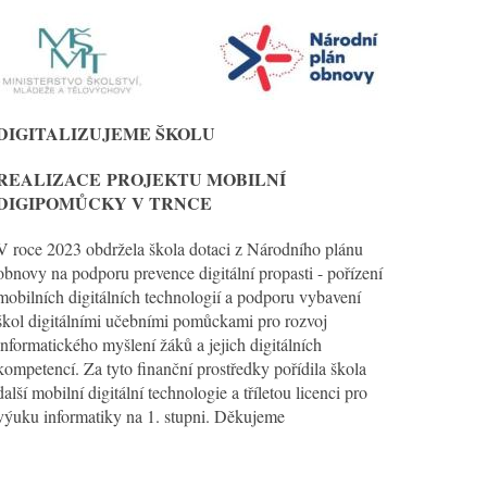
DIGITALIZUJEME ŠKOLU
REALIZACE
PROJEKTU MOBILNÍ
DIGIPOMŮCKY V TRNCE
V roce 2023 obdržela škola dotaci z Národního plánu
obnovy na podporu prevence digitální propasti - pořízení
mobilních digitálních technologií a podporu vybavení
škol digitálními učebními pomůckami pro rozvoj
informatického myšlení žáků a jejich digitálních
kompetencí. Za tyto finanční prostředky pořídila škola
další mobilní digitální technologie a tříletou licenci pro
výuku informatiky na 1. stupni. Děkujeme