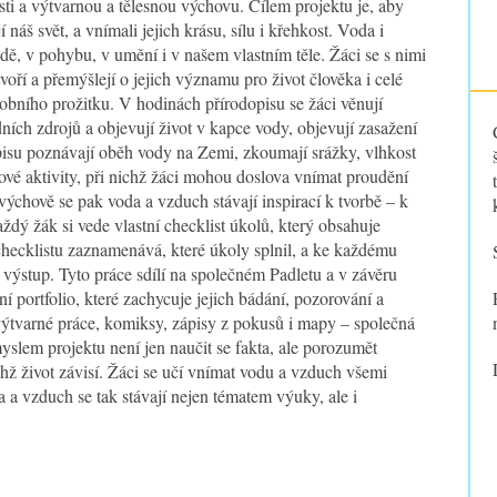
sti a výtvarnou a tělesnou výchovu. Cílem projektu je, aby
 náš svět, a vnímali jejich krásu, sílu i křehkost. Voda i
dě, v pohybu, v umění i v našem vlastním těle. Žáci se s nimi
voří a přemýšlejí o jejich významu pro život člověka i celé
osobního prožitku. V hodinách přírodopisu se žáci věnují
ch zdrojů a objevují život v kapce vody, objevují zasažení
isu poznávají oběh vody na Zemi, zkoumají srážky, vlhkost
vé aktivity, při nichž žáci mohou doslova vnímat proudění
výchově se pak voda a vzduch stávají inspirací k tvorbě – k
ždý žák si vede vlastní checklist úkolů, který obsahuje
checklistu zaznamenává, které úkoly splnil, a ke každému
ý výstup. Tyto práce sdílí na společném Padletu a v závěru
bní portfolio, které zachycuje jejich bádání, pozorování a
 výtvarné práce, komiksy, zápisy z pokusů i mapy – společná
slem projektu není jen naučit se fakta, ale porozumět
chž život závisí. Žáci se učí vnímat vodu a vzduch všemi
 vzduch se tak stávají nejen tématem výuky, ale i