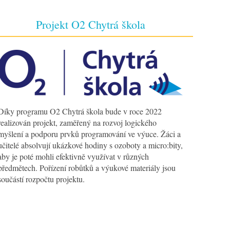
Projekt O2 Chytrá škola
Díky programu O2 Chytrá škola bude v roce 2022
realizován projekt, zaměřený na rozvoj logického
myšlení a podporu prvků programování ve výuce. Žáci a
učitelé absolvují ukázkové hodiny s ozoboty a micro:bity,
aby je poté mohli efektivně využívat v různých
předmětech. Pořízení robůtků a výukové materiály jsou
součástí rozpočtu projektu.