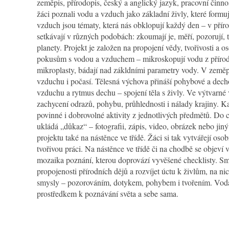
zeměpis, přírodopis, český a anglický jazyk, pracovní činno
žáci poznali vodu a vzduch jako základní živly, které formují
vzduch jsou tématy, která nás obklopují každý den – v příro
setkávají v různých podobách: zkoumají je, měří, pozorují, t
planety. Projekt je založen na propojení vědy, tvořivosti a 
pokusům s vodou a vzduchem – mikroskopují vodu z přírodní
mikroplasty, bádají nad zákldními parametry vody. V zeměp
vzduchu i počasí. Tělesná výchova přináší pohybové a decho
vzduchu a rytmus dechu – spojení těla s živly. Ve výtvarné 
ZŠ Trnka Dobříš
zachycení odrazů, pohybu, průhlednosti i nálady krajiny. Ka
povinné i dobrovolné aktivity z jednotlivých předmětů. Do 
ukládá „důkaz“ – fotografii, zápis, video, obrázek nebo jin
projektu také na nástěnce ve třídě. Žáci si tak vytvářejí oso
tvořivou práci. Na nástěnce ve třídě či na chodbě se objeví
mozaika poznání, kterou doprovází vyvěšené checklisty. Smy
propojenosti přírodních dějů a rozvíjet úctu k živlům, na ni
smysly – pozorováním, dotykem, pohybem i tvořením. Voda a
prostředkem k poznávání světa a sebe sama.