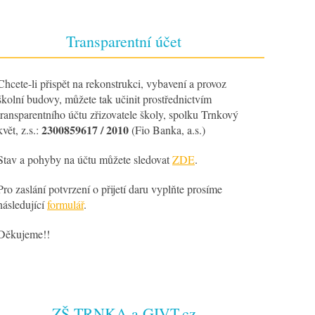
Transparentní účet
Chcete-li přispět na rekonstrukci, vybavení a provoz
školní budovy, můžete tak učinit prostřednictvím
transparentního účtu zřizovatele školy, spolku Trnkový
2300859617 / 2010
květ, z.s.:
(Fio Banka, a.s.)
Stav a pohyby na účtu můžete sledovat
ZDE
.
Pro zaslání potvrzení o přijetí daru vyplňte prosíme
následující
formulář
.
Děkujeme!!
ZŠ TRNKA a GIVT.cz