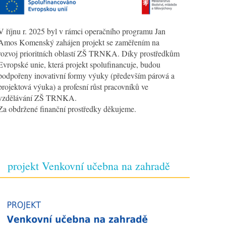
V říjnu r. 2025 byl v rámci operačního programu Jan
Amos Komenský zahájen projekt se zaměřením na
rozvoj prioritních oblastí ZŠ TRNKA. Díky prostředkům
Evropské unie, která projekt spolufinancuje, budou
podpořeny inovativní formy výuky (především párová a
projektová výuka) a profesní růst pracovníků ve
vzdělávání ZŠ TRNKA.
Za obdržené finanční prostředky děkujeme.
projekt Venkovní učebna na zahradě