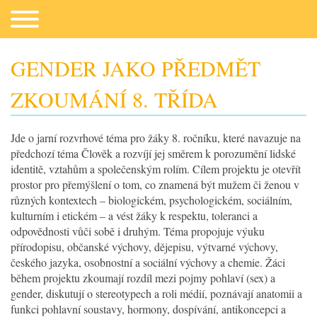
GENDER JAKO PŘEDMĚT
ZKOUMÁNÍ 8. TŘÍDA
Co potřebujeme
Jde o jarní rozvrhové téma pro žáky 8. ročníku, které navazuje na
předchozí téma Člověk a rozvíjí jej směrem k porozumění lidské
identitě, vztahům a společenským rolím. Cílem projektu je otevřít
prostor pro přemýšlení o tom, co znamená být mužem či ženou v
různých kontextech – biologickém, psychologickém, sociálním,
kulturním i etickém – a vést žáky k respektu, toleranci a
odpovědnosti vůči sobě i druhým. Téma propojuje výuku
přírodopisu, občanské výchovy, dějepisu, výtvarné výchovy,
Fotogalerie
českého jazyka, osobnostní a sociální výchovy a chemie. Žáci
během projektu zkoumají rozdíl mezi pojmy pohlaví (sex) a
gender, diskutují o stereotypech a roli médií, poznávají anatomii a
Kontakt
funkci pohlavní soustavy, hormony, dospívání, antikoncepci a