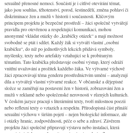
sexuálně přenosné nemoci. Součástí je i citlivé otevírání témat,
jako jsou souhlas, těhotenství, porod, šestinedělí, změna pohlaví či
diskriminace žen a mužů v historii i současnosti. Klíčovým
principem projektu je bezpečné prostředí – žáci společně vytvářejí
pravidla pro otevřenou a respektující komunikaci, mohou
anonymně vkládat otázky do „krabičky otázek“ a mají možnost
svobodně se ptát i sdílet. Každý žák si vytváří vlastní „osobní
krabičku“, do níž po jednotlivých lekcích přidává symboly,
myšlenky, texty nebo artefakty vztahující se k probíraným
tématům. Tato krabička představuje osobní výstup, který odráží
vnitřní uvažování a prožitek každého žáka. Ve výtvarné výchově
žáci zpracovávají téma genderu prostřednictvím umění – analyzují
díla a vytvářejí vlastní výtvarné reakce. V občanské a dějepisné
složce se zaměřují na postavení žen v historii, zobrazování žen a
mužů v reklamě nebo společenské nerovnosti v různých kulturách.
V českém jazyce pracují s literárními texty, tvoří milostnou poezii
nebo reflexní texty o vztazích a respektu. Přírodopisná část přináší
sexuální výchovu v širším pojetí – nejen biologické informace, ale
i otázky hranic, zodpovědnosti, péče o sebe a zdraví. Závěrem
projektu žáci společně připravují výstavu nebo instalaci, která