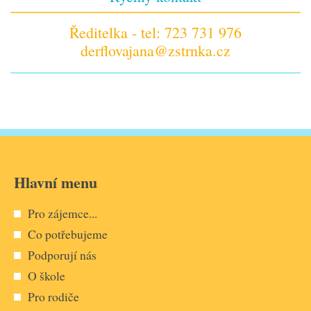
Ředitelka - tel: 723 731 976
derflovajana@zstrnka.cz
Hlavní menu
Pro zájemce...
Co potřebujeme
Podporují nás
O škole
Pro rodiče