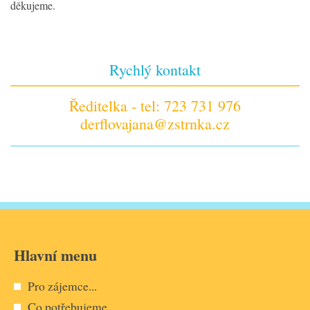
děkujeme.
Rychlý kontakt
Ředitelka - tel: 723 731 976
derflovajana@zstrnka.cz
Hlavní menu
Pro zájemce...
Co potřebujeme