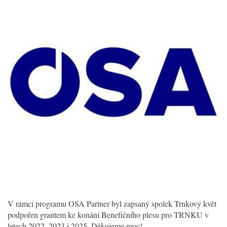
V rámci programu OSA Partner byl zapsaný spolek Trnkový květ
podpořen grantem ke konání Benefičního plesu pro TRNKU v
letech 2022, 2023 i 2025. Děkujeme moc!