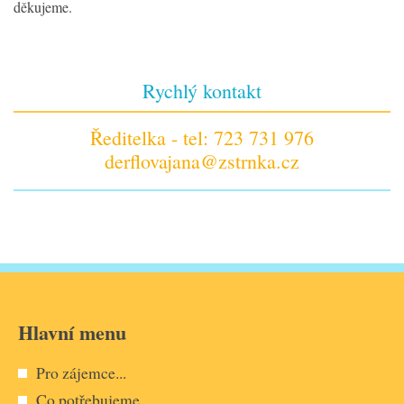
děkujeme.
Rychlý kontakt
Ředitelka - tel: 723 731 976
derflovajana@zstrnka.cz
Hlavní menu
Pro zájemce...
Co potřebujeme