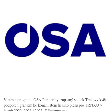
V rámci programu OSA Partner byl zapsaný spolek Trnkový květ
podpořen grantem ke konání Benefičního plesu pro TRNKU v
letech 2022, 2023 i 2025. Děkujeme moc!