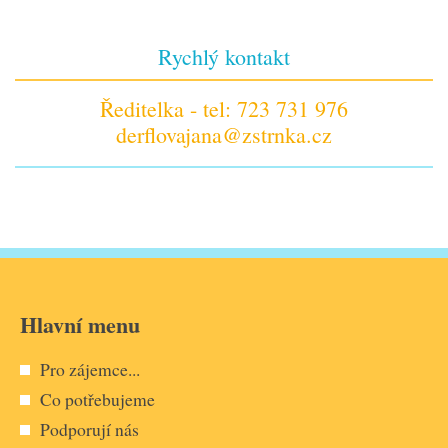
Rychlý kontakt
Ředitelka - tel: 723 731 976
derflovajana@zstrnka.cz
Hlavní menu
Pro zájemce...
Co potřebujeme
Podporují nás