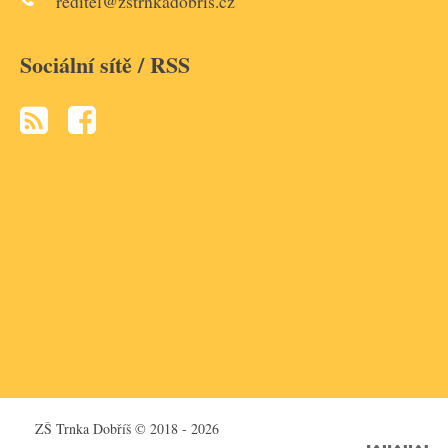
reditel@zstrnkadobris.cz
Sociální sítě / RSS
ZŠ Trnka Dobříš © 2018 - 2026