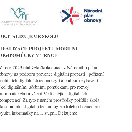
DIGITALIZUJEME ŠKOLU
REALIZACE
PROJEKTU MOBILNÍ
DIGIPOMŮCKY V TRNCE
V roce 2023 obdržela škola dotaci z Národního plánu
obnovy na podporu prevence digitální propasti - pořízení
mobilních digitálních technologií a podporu vybavení
škol digitálními učebními pomůckami pro rozvoj
informatického myšlení žáků a jejich digitálních
kompetencí. Za tyto finanční prostředky pořídila škola
další mobilní digitální technologie a tříletou licenci pro
výuku informatiky na 1. stupni. Děkujeme