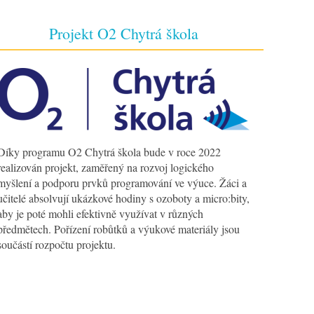
Projekt O2 Chytrá škola
Díky programu O2 Chytrá škola bude v roce 2022
realizován projekt, zaměřený na rozvoj logického
myšlení a podporu prvků programování ve výuce. Žáci a
učitelé absolvují ukázkové hodiny s ozoboty a micro:bity,
aby je poté mohli efektivně využívat v různých
předmětech. Pořízení robůtků a výukové materiály jsou
součástí rozpočtu projektu.