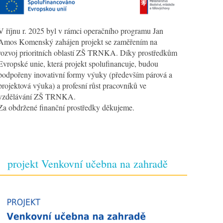
V říjnu r. 2025 byl v rámci operačního programu Jan
Amos Komenský zahájen projekt se zaměřením na
rozvoj prioritních oblastí ZŠ TRNKA. Díky prostředkům
Evropské unie, která projekt spolufinancuje, budou
podpořeny inovativní formy výuky (především párová a
projektová výuka) a profesní růst pracovníků ve
vzdělávání ZŠ TRNKA.
Za obdržené finanční prostředky děkujeme.
projekt Venkovní učebna na zahradě