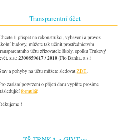
Transparentní účet
Chcete-li přispět na rekonstrukci, vybavení a provoz
školní budovy, můžete tak učinit prostřednictvím
transparentního účtu zřizovatele školy, spolku Trnkový
2300859617 / 2010
květ, z.s.:
(Fio Banka, a.s.)
Stav a pohyby na účtu můžete sledovat
ZDE
.
Pro zaslání potvrzení o přijetí daru vyplňte prosíme
následující
formulář
.
Děkujeme!!
ZŠ TRNKA a GIVT.cz