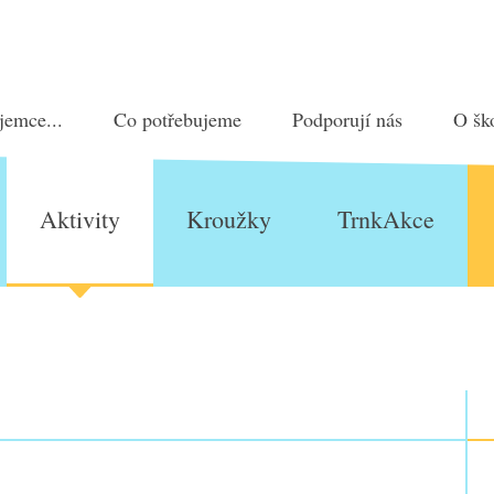
jemce...
Co potřebujeme
Podporují nás
O šk
Aktivity
Kroužky
TrnkAkce